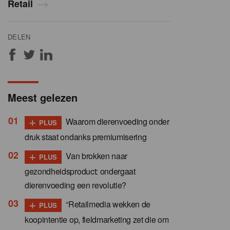
Retail
DELEN
Meest gelezen
+
Waarom dierenvoeding onder
PLUS
druk staat ondanks premiumisering
+
Van brokken naar
PLUS
gezondheidsproduct: ondergaat
dierenvoeding een revolutie?
+
“Retailmedia wekken de
PLUS
koopintentie op, fieldmarketing zet die om