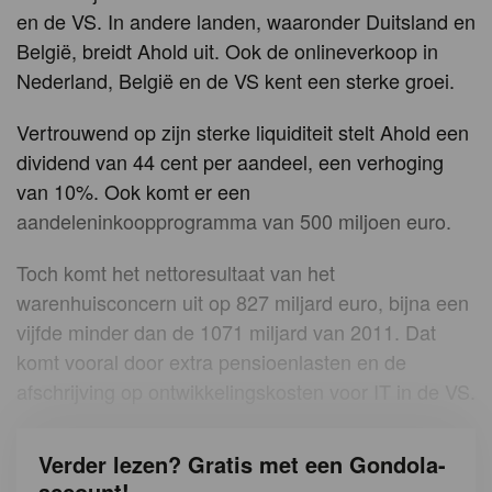
en de VS. In andere landen, waaronder Duitsland en
België, breidt Ahold uit. Ook de onlineverkoop in
Nederland, België en de VS kent een sterke groei.
Vertrouwend op zijn sterke liquiditeit stelt Ahold een
dividend van 44 cent per aandeel, een verhoging
van 10%. Ook komt er een
aandeleninkoopprogramma van 500 miljoen euro.
Toch komt het nettoresultaat van het
warenhuisconcern uit op 827 miljard euro, bijna een
vijfde minder dan de 1071 miljard van 2011. Dat
komt vooral door extra pensioenlasten en de
afschrijving op ontwikkelingskosten voor IT in de VS.
Verder lezen? Gratis met een Gondola-
account!