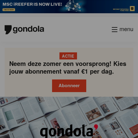
menu
ACTIE
Neem deze zomer een voorsprong! Kies
jouw abonnement vanaf €1 per dag.
Abonneer
Gondola
Gondola
academy
society