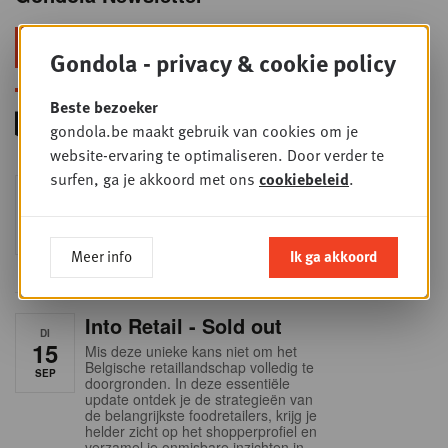
Blijf voorop in retail & foodservice!
Gondola - privacy & cookie policy
Beste bezoeker
gondola.be maakt gebruik van cookies om je
website-ervaring te optimaliseren. Door verder te
surfen, ga je akkoord met ons
cookiebeleid
.
Foodservice - Joint
WOE
9
business planning
SEP
Intro to Negotiation: Succes aan de
onderhandelingstafel is geen toeval!
Meer info
Ik ga akkoord
Into Retail - Sold out
DI
15
Mis deze unieke kans niet om het
Belgische retaillandschap volledig te
SEP
doorgronden. In deze essentiële
update ontdek je de strategieën van
de belangrijkste foodretailers, krijg je
helder zicht op het shopperprofiel en
verzamel je onmisbare inzichten in