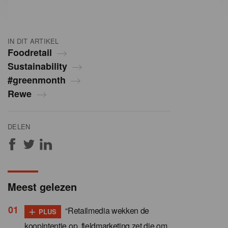
IN DIT ARTIKEL
Foodretail
Sustainability
#greenmonth
Rewe
DELEN
Meest gelezen
+
“Retailmedia wekken de
PLUS
koopintentie op, fieldmarketing zet die om