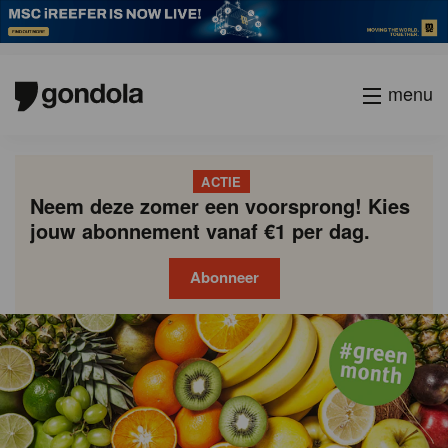
menu
ACTIE
Neem deze zomer een voorsprong! Kies
jouw abonnement vanaf €1 per dag.
Abonneer
Gondola
Gondola
academy
society