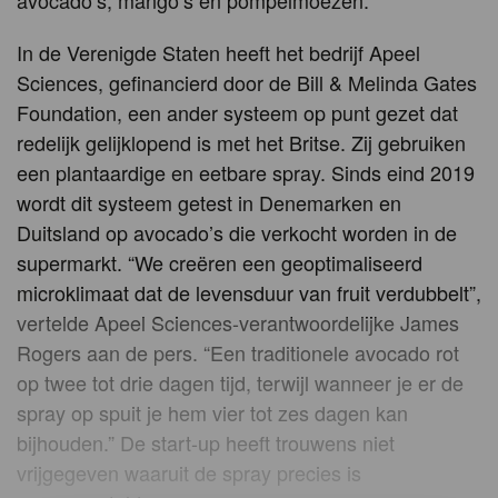
avocado’s, mango’s en pompelmoezen.
In de Verenigde Staten heeft het bedrijf Apeel
Sciences, gefinancierd door de Bill & Melinda Gates
Foundation, een ander systeem op punt gezet dat
redelijk gelijklopend is met het Britse. Zij gebruiken
een plantaardige en eetbare spray. Sinds eind 2019
wordt dit systeem getest in Denemarken en
Duitsland op avocado’s die verkocht worden in de
supermarkt. “We creëren een geoptimaliseerd
microklimaat dat de levensduur van fruit verdubbelt”,
vertelde Apeel Sciences-verantwoordelijke James
Rogers aan de pers. “Een traditionele avocado rot
op twee tot drie dagen tijd, terwijl wanneer je er de
spray op spuit je hem vier tot zes dagen kan
bijhouden.” De start-up heeft trouwens niet
vrijgegeven waaruit de spray precies is