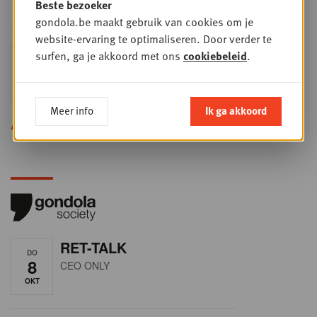
ooit.
Beste bezoeker
gondola.be maakt gebruik van cookies om je
website-ervaring te optimaliseren. Door verder te
Sales & nego Summit
surfen, ga je akkoord met ons
cookiebeleid
.
DO
24
2026
SEP
Sales & Nego summit 2026
Meer info
Ik ga akkoord
Alle opleidingen
RET-TALK
DO
8
CEO ONLY
OKT