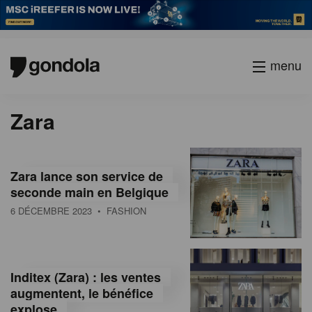
menu
P
Previous
Page
Current
Zara
a
page
page
g
i
n
Zara lance son service de
a
seconde main en Belgique
t
6 DÉCEMBRE 2023
• FASHION
i
o
n
Inditex (Zara) : les ventes
augmentent, le bénéfice
explose