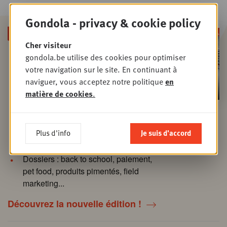
Gondola - privacy & cookie policy
Cher visiteur
gondola.be utilise des cookies pour optimiser
À la une : TikTok à l'assaut des
votre navigation sur le site. En continuant à
rayons
naviguer, vous acceptez notre politique
en
Interview avec Sebastiaan de Jong
matière de cookies
.
(CEO Douglas Belgique et Pays-
Bas) : "Je viens du retail alimentaire.
C'est là que j'ai appris ce qu'est
Plus d'info
Je suis d'accord
l'efficacité"
Dossiers : back to school, paiement,
pet food, produits pimentés, field
marketing...
Découvrez la nouvelle édition !