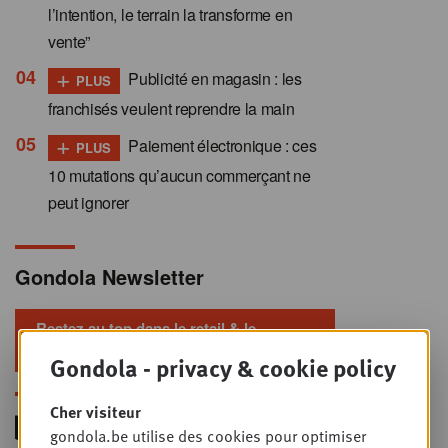
l’intention, le terrain la transforme en
vente”
+
Publicité en magasin : les
PLUS
franchisés veulent reprendre la main
+
Paiement électronique : ces
PLUS
10 mutations qu’aucun commerçant ne
peut ignorer
Gondola Newsletter
Restez au top dans le retail & le
foodservice !
Gondola - privacy & cookie policy
Cher visiteur
gondola.be utilise des cookies pour optimiser