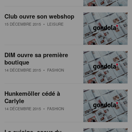
s
n
a
Club ouvre son webshop
t
15 DÉCEMBRE 2015
• LEISURE
i
o
n
DIM ouvre sa première
boutique
14 DÉCEMBRE 2015
• FASHION
Hunkemöller cédé à
Carlyle
14 DÉCEMBRE 2015
• FASHION
La cuisine, coeur du