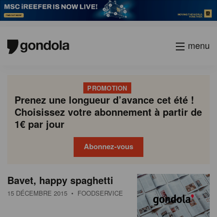
menu
PROMOTION
Prenez une longueur d’avance cet été !
Choisissez votre abonnement à partir de
1€ par jour
Abonnez-vous
N
Gondola
Gondola
Bavet, happy spaghetti
P
Previous
Page
Page
Page
Page
Current
Page
Page
Page
Page
Next
academy
society
e
a
page
page
page
15 DÉCEMBRE 2015
• FOODSERVICE
g
w
i