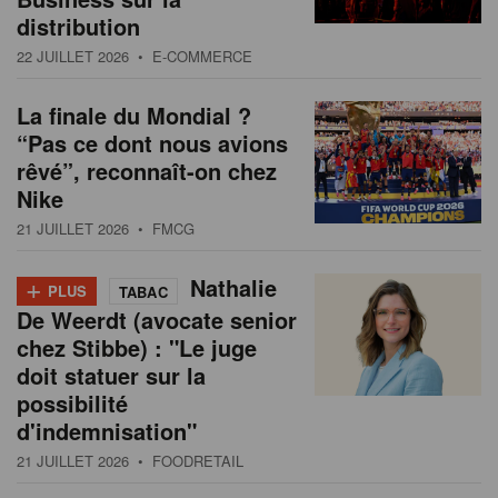
s
distribution
n
a
22 JUILLET 2026
• E-COMMERCE
t
i
La finale du Mondial ?
o
“Pas ce dont nous avions
n
rêvé”, reconnaît-on chez
Nike
21 JUILLET 2026
• FMCG
+
Nathalie
PLUS
TABAC
De Weerdt (avocate senior
chez Stibbe) : "Le juge
doit statuer sur la
possibilité
d'indemnisation"
21 JUILLET 2026
• FOODRETAIL