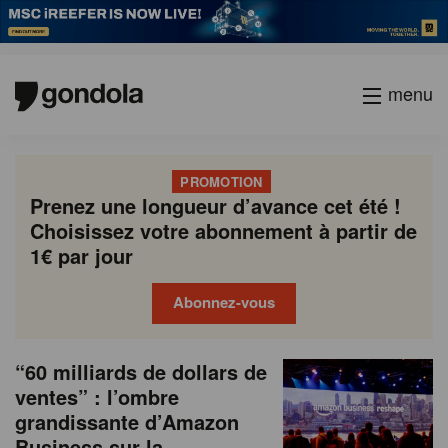
menu
PROMOTION
Prenez une longueur d’avance cet été !
Choisissez votre abonnement à partir de
1€ par jour
Abonnez-vous
N
Gondola
Gondola
“60 milliards de dollars de
P
Previous
Page
Page
Page
Page
Current
Page
Page
Page
Page
Next
academy
society
e
ventes” : l’ombre
a
page
page
page
grandissante d’Amazon
g
w
Business sur la
i