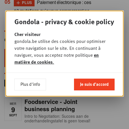
+
Paiement électronique : ces
PLUS
10 mutations qu’aucun commerçant ne
peut ignorer
Gondola - privacy & cookie policy
Cher visiteur
Gondola Newsletter
gondola.be utilise des cookies pour optimiser
votre navigation sur le site. En continuant à
Restez au top dans le retail & le
naviguer, vous acceptez notre politique
en
foodservice !
matière de cookies
.
Plus d'info
Je suis d'accord
Foodservice - Joint
MER
9
business planning
SEPT
Intro to Negotiation: Succes aan de
onderhandelingstafel is geen toeval!