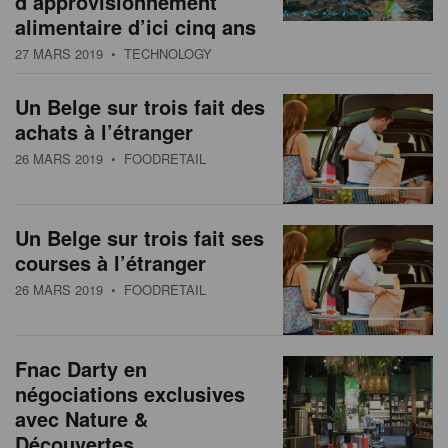
d’approvisionnement
s
n
alimentaire d’ici cinq ans
a
27 MARS 2019
• TECHNOLOGY
t
i
Un Belge sur trois fait des
o
achats à l’étranger
n
26 MARS 2019
• FOODRETAIL
Un Belge sur trois fait ses
courses à l’étranger
26 MARS 2019
• FOODRETAIL
Fnac Darty en
négociations exclusives
avec Nature &
Découvertes