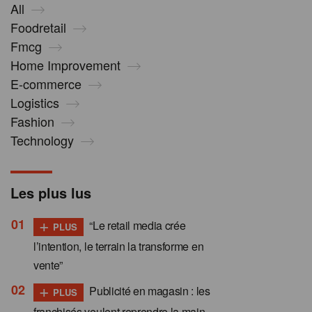
All
Foodretail
Fmcg
Home Improvement
E-commerce
Logistics
Fashion
Technology
Les plus lus
+
“Le retail media crée
PLUS
l’intention, le terrain la transforme en
vente”
+
Publicité en magasin : les
PLUS
franchisés veulent reprendre la main