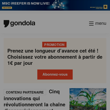
menu
PROMOTION
Prenez une longueur d’avance cet été !
Choisissez votre abonnement à partir de
1€ par jour
Abonnez-vous
N
Gondola
Gondola
P
Cinq
Previous
Page
Page
Page
Page
Current
Page
Page
Page
Page
Next
academy
society
CONTENU PARTENAIRE
e
a
innovations qui
page
page
page
g
révolutionneront la chaîne
w
i