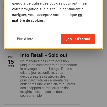
gondola.be utilise des cookies pour optimiser
votre navigation sur le site. En continuant à
naviguer, vous acceptez notre politique
en
matière de cookies
.
Foodservice - Joint
MER
9
business planning
SEPT
Intro to Negotiation: Succes aan de
onderhandelingstafel is geen toeval!
Plus d'info
Je suis d'accord
Into Retail - Sold out
MAR
15
Ne manquez pas cette occasion
unique de comprendre en profondeur
SEPT
le paysage du retail belge. Dans cette
mise à jour essentielle, vous
découvrirez les stratégies des
principaux retailers alimentaires,
obtiendrez une vision claire du profil
des shoppers et recueillerez des
insights indispensables dans un
secteur en plein