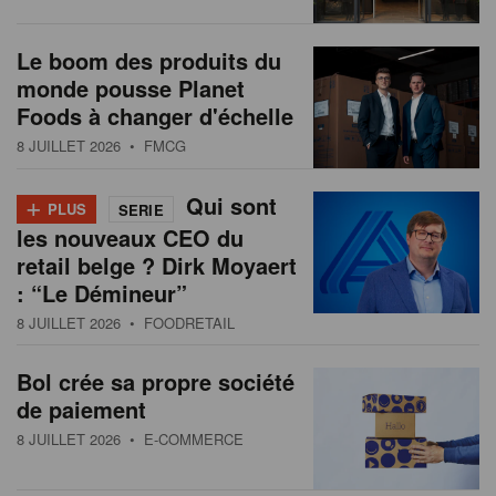
s
n
a
Le boom des produits du
t
monde pousse Planet
i
Foods à changer d'échelle
o
8 JUILLET 2026
• FMCG
n
+
Qui sont
PLUS
SERIE
les nouveaux CEO du
retail belge ? Dirk Moyaert
: “Le Démineur”
8 JUILLET 2026
• FOODRETAIL
Bol crée sa propre société
de paiement
8 JUILLET 2026
• E-COMMERCE