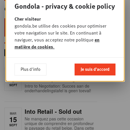
Gondola - privacy & cookie policy
Gondola Newsletter
Cher visiteur
Restez au top dans le retail & le
gondola.be utilise des cookies pour optimiser
foodservice !
votre navigation sur le site. En continuant à
naviguer, vous acceptez notre politique
en
matière de cookies
.
Plus d'info
Je suis d'accord
Foodservice - Joint
MER
9
business planning
SEPT
Intro to Negotiation: Succes aan de
onderhandelingstafel is geen toeval!
Into Retail - Sold out
MAR
15
Ne manquez pas cette occasion
unique de comprendre en profondeur
SEPT
le paysage du retail belge. Dans cette