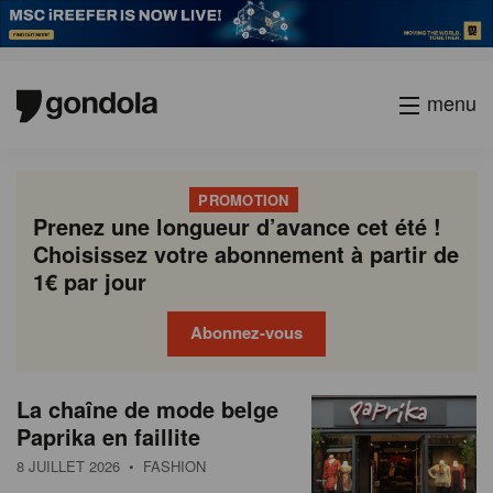
menu
PROMOTION
Prenez une longueur d’avance cet été !
Choisissez votre abonnement à partir de
1€ par jour
Abonnez-vous
N
Gondola
Gondola
La chaîne de mode belge
P
Previous
Page
Page
Page
Page
Current
Page
Page
Page
Page
Next
academy
society
e
Paprika en faillite
a
page
page
page
g
w
8 JUILLET 2026
• FASHION
i