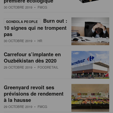
première écologique
s
n
30 OCTOBRE 2019
• FMCG
a
t
Burn out :
GONDOLA PEOPLE
i
10 signes qui ne trompent
o
pas
n
30 OCTOBRE 2019
• HR
Carrefour s’implante en
Ouzbékistan dès 2020
29 OCTOBRE 2019
• FOODRETAIL
Greenyard revoit ses
prévisions de rendement
à la hausse
29 OCTOBRE 2019
• FMCG