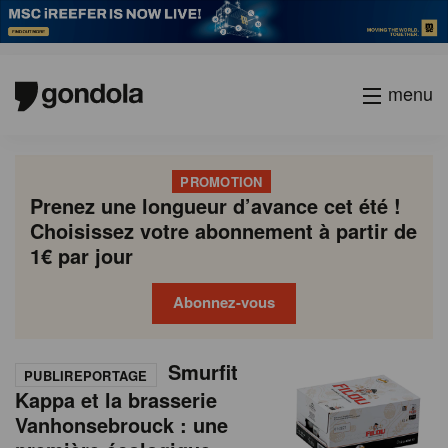
menu
PROMOTION
Prenez une longueur d’avance cet été !
Choisissez votre abonnement à partir de
1€ par jour
Abonnez-vous
N
Gondola
Gondola
P
Smurfit
Previous
Page
Page
Page
Page
Current
Page
Page
Page
Page
Next
academy
society
PUBLIREPORTAGE
e
a
Kappa et la brasserie
page
page
page
g
Vanhonsebrouck : une
w
i