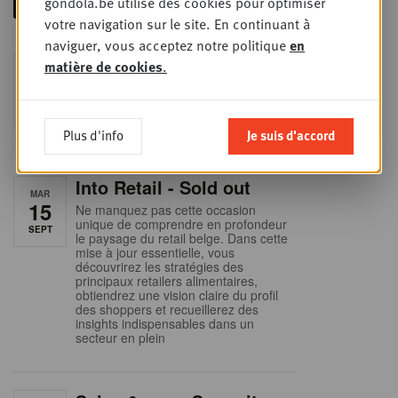
gondola.be utilise des cookies pour optimiser
votre navigation sur le site. En continuant à
naviguer, vous acceptez notre politique
en
Foodservice - Joint
matière de cookies
.
MER
9
business planning
SEPT
Intro to Negotiation: Succes aan de
onderhandelingstafel is geen toeval!
Plus d'info
Je suis d'accord
Into Retail - Sold out
MAR
15
Ne manquez pas cette occasion
unique de comprendre en profondeur
SEPT
le paysage du retail belge. Dans cette
mise à jour essentielle, vous
découvrirez les stratégies des
principaux retailers alimentaires,
obtiendrez une vision claire du profil
des shoppers et recueillerez des
insights indispensables dans un
secteur en plein