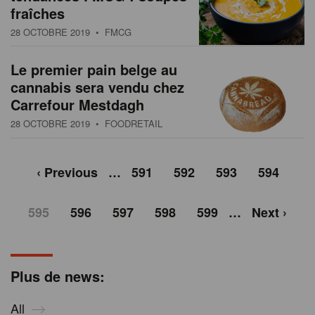
fraîches
28 OCTOBRE 2019
• FMCG
Le premier pain belge au
cannabis sera vendu chez
Carrefour Mestdagh
28 OCTOBRE 2019
• FOODRETAIL
‹ Previous
…
591
592
593
594
595
596
597
598
599
…
Next ›
Plus de news:
All