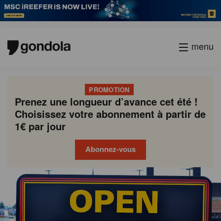
menu
PROMOTION
Prenez une longueur d’avance cet été !
Choisissez votre abonnement à partir de
1€ par jour
Abonnez-vous
Gondola
Gondola
academy
society