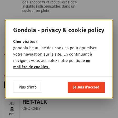
des shoppers et recueillerez des
insights indispensables dans un
secteur en plein
Gondola - privacy & cookie policy
Sales & nego Summit
JEU
24
2026
Cher visiteur
SEPT
Sales & Nego summit 2026
gondola.be utilise des cookies pour optimiser
votre navigation sur le site. En continuant à
Toutes les formations
naviguer, vous acceptez notre politique
en
matière de cookies
.
Plus d'info
Je suis d'accord
RET-TALK
JEU
8
CEO ONLY
OCT