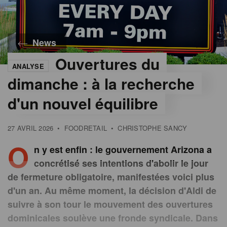
News
Ouvertures du
ANALYSE
©
iStock
dimanche : à la recherche
d'un nouvel équilibre
27 AVRIL 2026
•
FOODRETAIL
•
CHRISTOPHE SANCY
O
n y est enfin : le gouvernement Arizona a
concrétisé ses intentions d'abolir le jour
de fermeture obligatoire, manifestées voici plus
d'un an. Au même moment, la décision d'Aldi de
suivre à son tour le mouvement des ouvertures
dominicales soulève une fronde syndicale. Dans