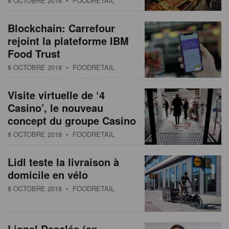
8 OCTOBRE 2018
• FOODRETAIL
s
n
a
Blockchain: Carrefour
t
rejoint la plateforme IBM
i
Food Trust
o
8 OCTOBRE 2018
• FOODRETAIL
n
Visite virtuelle de ‘4
Casino’, le nouveau
concept du groupe Casino
8 OCTOBRE 2018
• FOODRETAIL
Lidl teste la livraison à
domicile en vélo
8 OCTOBRE 2018
• FOODRETAIL
Lionel Desclée (ex-