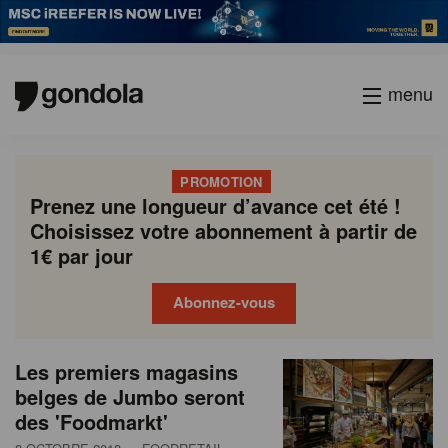
menu
PROMOTION
Prenez une longueur d’avance cet été !
Choisissez votre abonnement à partir de
1€ par jour
Abonnez-vous
N
Gondola
Gondola
Les premiers magasins
P
Previous
Page
Page
Page
Page
Current
Page
Page
Page
Page
Next
academy
society
e
belges de Jumbo seront
a
page
page
page
des 'Foodmarkt'
g
w
i