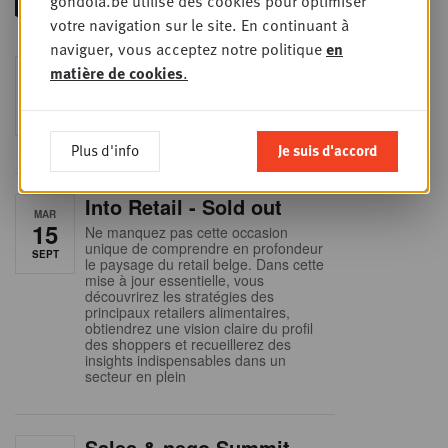
gondola.be utilise des cookies pour optimiser
votre navigation sur le site. En continuant à
naviguer, vous acceptez notre politique
en
Foodservice - Joint
matière de cookies
.
MER
9
business planning
SEPT
Intro to Negotiation: Succes aan de
onderhandelingstafel is geen toeval!
Plus d'info
Je suis d'accord
Into Retail - Sold out
MAR
15
Ne manquez pas cette occasion
unique de comprendre en profondeur
SEPT
le paysage du retail belge. Dans cette
mise à jour essentielle, vous
découvrirez les stratégies des
principaux retailers alimentaires,
obtiendrez une vision claire du profil
des shoppers et recueillerez des
insights indispensables dans un
secteur en plein
Sales & nego Summit