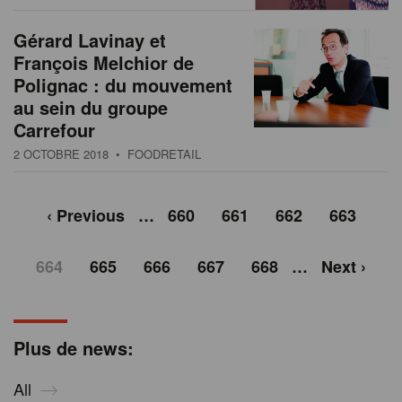
Gérard Lavinay et
François Melchior de
Polignac : du mouvement
au sein du groupe
Carrefour
2 OCTOBRE 2018
• FOODRETAIL
‹ Previous
…
660
661
662
663
664
665
666
667
668
…
Next ›
Plus de news:
All