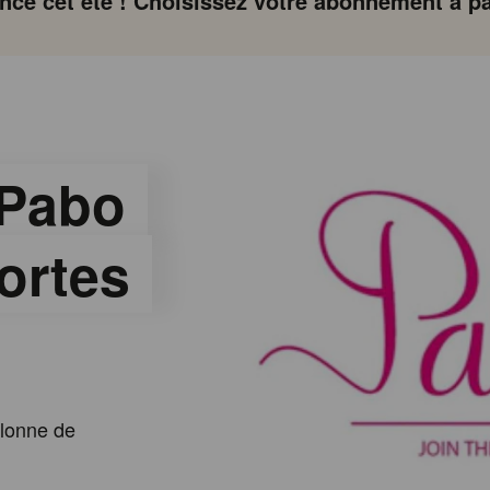
ce cet été ! Choisissez votre abonnement à par
 Pabo
ortes
llonne de