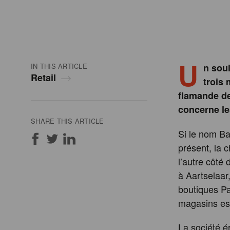
U
IN THIS ARTICLE
n sou
Retail
trois
flamande d
concerne le
SHARE THIS ARTICLE
Si le nom Ba
présent, la 
l’autre côté
à Aartselaar
boutiques Pa
magasins est
La société ér