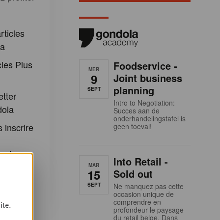
:
rticles
la
cles Plus
Foodservice -
MER
9
Joint business
planning
SEPT
etter
Intro to Negotiation:
dola
Succes aan de
onderhandelingstafel is
 inscrire
geen toeval!
 et aux
Into Retail -
ondola
MAR
15
Sold out
SEPT
Ne manquez pas cette
occasion unique de
comprendre en
ite.
profondeur le paysage
du retail belge. Dans