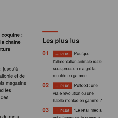
 coquine :
Les plus lus
la chaîne
rture
+
Pourquoi
PLUS
l'alimentation animale reste
: jusqu’à
sous pression malgré la
llonie et de
montée en gamme
rois magasins
+
Petfood : une
PLUS
nd les
vraie révolution ou une
f des
habile montée en gamme ?
+
“Le retail media
PLUS
in du mois
crée l’intention, le terrain la