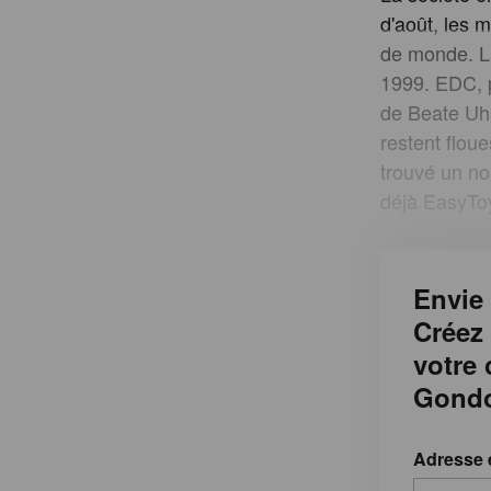
d'août, les 
de monde. La
1999. EDC, p
de Beate Uhs
restent flou
trouvé un no
déjà EasyToy
Envie 
Créez
votre
Gondo
Adresse 