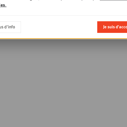
ies
.
us d'info
Je suis d'acc