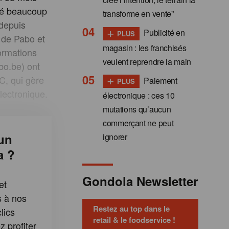
iré beaucoup
transforme en vente”
 depuis
+
Publicité en
PLUS
e de Pabo et
magasin : les franchisés
ormations
veulent reprendre la main
bo.be) ont
+
C, qui gère
Paiement
PLUS
lectronique.
électronique : ces 10
mutations qu’aucun
commerçant ne peut
un
ignorer
a ?
Gondola Newsletter
et
s à nos
Restez au top dans le
lics
retail & le foodservice !
 profiter