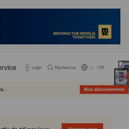
ervice
NL
|
FR
Login
Recherche
Nos abonnements
ts
Abonnez-vous