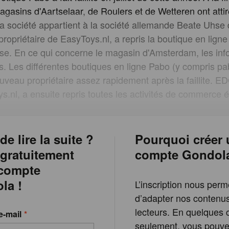
magasins d'Aartselaar, de Roulers et de Wetteren ont att
 société appartient à la société allemande Beate Uhse
ropriétaire de EasyToys.nl, a repris la boutique en lign
e. En ce qui concerne le magasin d'Amsterdam, les inf
es. Les différentes boutiques en ligne Pabo (y compris pa
uveau propriétaire assez rapidement après la faillite. ED
s.nl, a ensuite repris toutes les activités de commerce é
de lire la suite ?
Pourquoi créer 
 gratuitement
compte Gondol
 compte
la !
L’inscription nous perm
d’adapter nos contenu
lecteurs. En quelques c
e-mail
seulement, vous pouvez