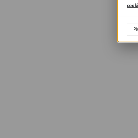
cook
Pl