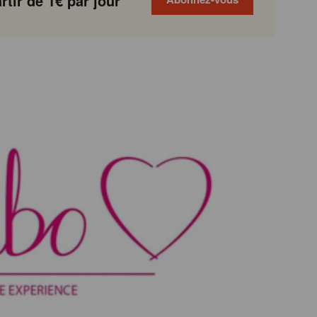
tir de 1€ par jour