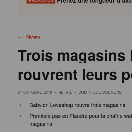
Prenez une longueur d’avan
PROMOTION
Gondola
Gondola
academy
society
News
Trois magasins
rouvrent leurs p
21 OCTOBRE 2019
•
RETAIL
•
DOMINIQUE SOENENS
Babylon Loveshop rouvre trois magasins
Premiers pas en Flandre pour la chaîne wa
magasins