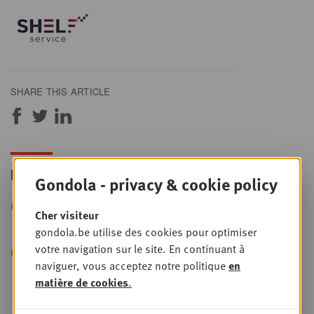
SHARE THIS ARTICLE
Les plus lus
Gondola - privacy & cookie policy
+
Petfood : une vraie révolution
PLUS
Cher visiteur
ou une habile montée en gamme ?
gondola.be utilise des cookies pour optimiser
+
votre navigation sur le site. En continuant à
“Le retail media crée
PLUS
naviguer, vous acceptez notre politique
en
l’intention, le terrain la transforme en
matière de cookies
.
vente”