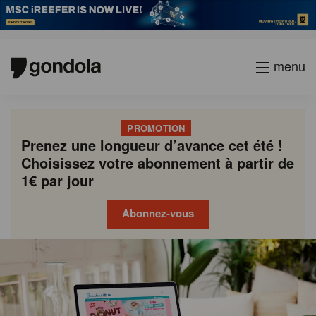
menu
PROMOTION
Prenez une longueur d’avance cet été !
Choisissez votre abonnement à partir de
1€ par jour
Abonnez-vous
Gondola
Gondola
academy
society