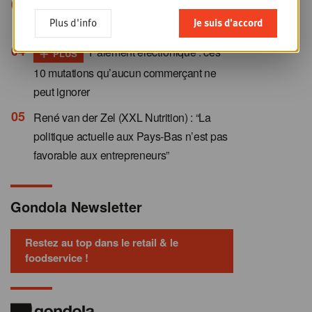
+
Publicité en magasin : les
PLUS
Plus d'info
Je suis d'accord
franchisés veulent reprendre la main
+
Paiement électronique : ces
PLUS
10 mutations qu’aucun commerçant ne
peut ignorer
René van der Zel (XXL Nutrition) : “La
politique actuelle aux Pays-Bas n’est pas
favorable aux entrepreneurs”
Gondola Newsletter
Restez au top dans le retail & le
foodservice !