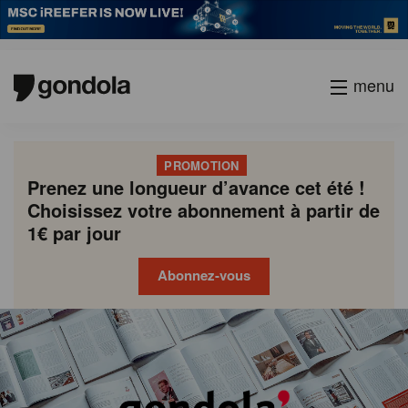
menu
PROMOTION
Prenez une longueur d’avance cet été !
Choisissez votre abonnement à partir de
1€ par jour
Abonnez-vous
Gondola
Gondola
academy
society