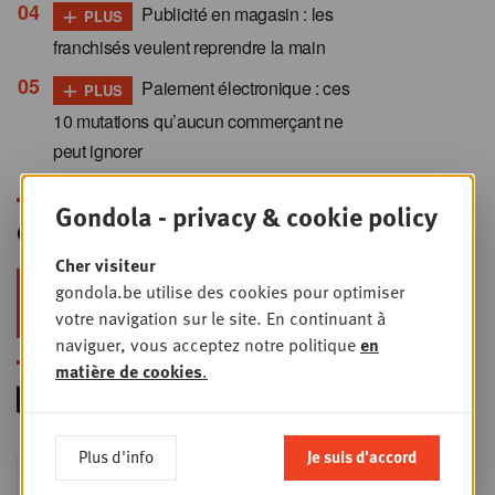
+
Publicité en magasin : les
PLUS
franchisés veulent reprendre la main
+
Paiement électronique : ces
PLUS
10 mutations qu’aucun commerçant ne
peut ignorer
Gondola - privacy & cookie policy
Gondola Newsletter
Cher visiteur
Restez au top dans le retail & le
gondola.be utilise des cookies pour optimiser
foodservice !
votre navigation sur le site. En continuant à
naviguer, vous acceptez notre politique
en
matière de cookies
.
Plus d'info
Je suis d'accord
Foodservice - Joint
MER