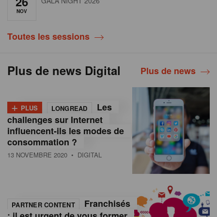
26
GALA NIGHT 2026
NOV
Toutes les sessions
Plus de news Digital
Plus de news
+
Les
PLUS
LONGREAD
challenges sur Internet
influencent-ils les modes de
consommation ?
13 NOVEMBRE 2020
• DIGITAL
Franchisés
PARTNER CONTENT
: il est urgent de vous former