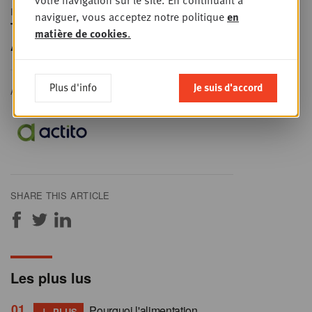
IN THIS ARTICLE
naviguer, vous acceptez notre politique
en
Technology
matière de cookies
.
Advertorial
Plus d'info
Je suis d'accord
ACTITO
SHARE THIS ARTICLE
Les plus lus
+
Pourquoi l'alimentation
PLUS