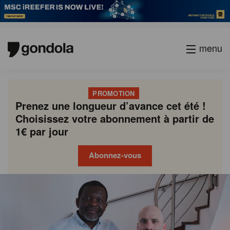
menu
PROMOTION
Prenez une longueur d’avance cet été !
Choisissez votre abonnement à partir de
1€ par jour
Abonnez-vous
Gondola
Gondola
academy
society