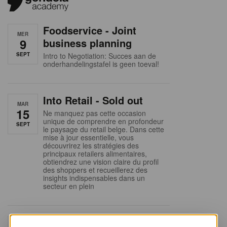
Foodservice - Joint
MER
9
business planning
SEPT
Intro to Negotiation: Succes aan de
onderhandelingstafel is geen toeval!
Into Retail - Sold out
MAR
15
Ne manquez pas cette occasion
unique de comprendre en profondeur
SEPT
le paysage du retail belge. Dans cette
mise à jour essentielle, vous
découvrirez les stratégies des
principaux retailers alimentaires,
obtiendrez une vision claire du profil
des shoppers et recueillerez des
insights indispensables dans un
secteur en plein
Sales & nego Summit
JEU