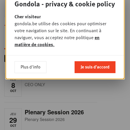
Gondola - privacy & cookie policy
24
2026
SEPT
Sales & Nego summit 2026
Cher visiteur
gondola.be utilise des cookies pour optimiser
Toutes les formations
votre navigation sur le site. En continuant à
naviguer, vous acceptez notre politique
en
matière de cookies
.
Plus d'info
Je suis d'accord
RET-TALK
JEU
8
CEO ONLY
OCT
Plenary Session 2026
JEU
29
Plenary Session 2026
OCT