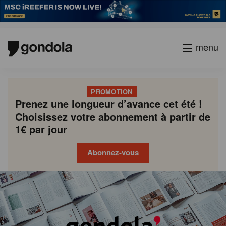
menu
PROMOTION
Prenez une longueur d’avance cet été !
Choisissez votre abonnement à partir de
1€ par jour
Abonnez-vous
Gondola
Gondola
academy
society