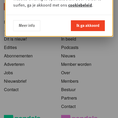
surfen, ga je akkoord met ons
cookiebeleid
.
Nieuws
Home
Meer info
Ik ga akkoord
+PLUS
Sessies
Dit is nieuw!
In beeld
Edities
Podcasts
Abonnementen
Nieuws
Adverteren
Member worden
Jobs
Over
Nieuwsbrief
Members
Contact
Bestuur
Partners
Contact