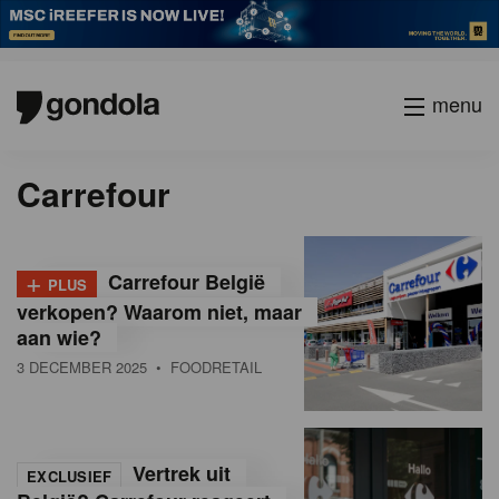
menu
P
Vorige
Page
Page
Page
Page
Current
Page
Page
Page
Page
Volgende
Carrefour
a
page
g
i
n
+
Carrefour België
PLUS
a
verkopen? Waarom niet, maar
t
aan wie?
i
3 DECEMBER 2025
• FOODRETAIL
o
n
Vertrek uit
EXCLUSIEF