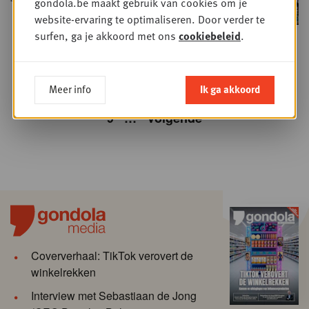
gondola.be maakt gebruik van cookies om je
website-ervaring te optimaliseren. Door verder te
surfen, ga je akkoord met ons
cookiebeleid
.
Vorige
1
2
3
4
5
6
7
8
Meer info
Ik ga akkoord
9
…
Volgende
Coververhaal: TikTok verovert de
winkelrekken
Interview met Sebastiaan de Jong