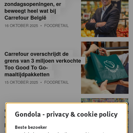
zondagsopeningen, er
beweegt heel wat bij
Carrefour België
16 OKTOBER 2025
• FOODRETAIL
Carrefour overschrijdt de
grens van 3 miljoen verkochte
Too Good To Go-
maaltijdpakketten
15 OKTOBER 2025
• FOODRETAIL
Carrefour België viert 25ste
Gondola - privacy & cookie policy
verjaardag met straffe
promo's en cadeaus
Beste bezoeker
24 SEPTEMBER 2025
• FOODRETAIL