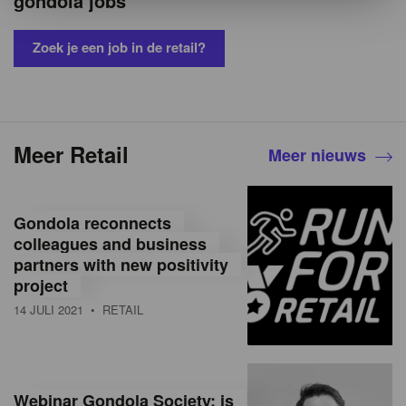
gondola jobs
Zoek je een job in de retail?
Meer Retail
Meer nieuws
Gondola reconnects
colleagues and business
partners with new positivity
project
14 JULI 2021
• RETAIL
Webinar Gondola Society: is