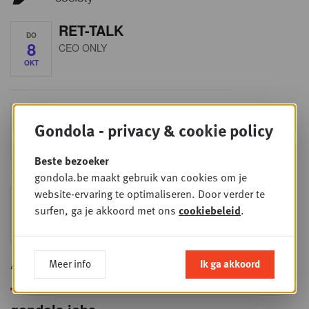
RET-TALK
DO
8
CEO ONLY
OKT
Plenary Session 2026
DO
Gondola - privacy & cookie policy
29
Plenary Session 2026
OKT
Beste bezoeker
gondola.be maakt gebruik van cookies om je
website-ervaring te optimaliseren. Door verder te
GALA NIGHT 2026
DO
surfen, ga je akkoord met ons
cookiebeleid
.
26
GALA NIGHT 2026
NOV
Alle sessies
Meer info
Ik ga akkoord