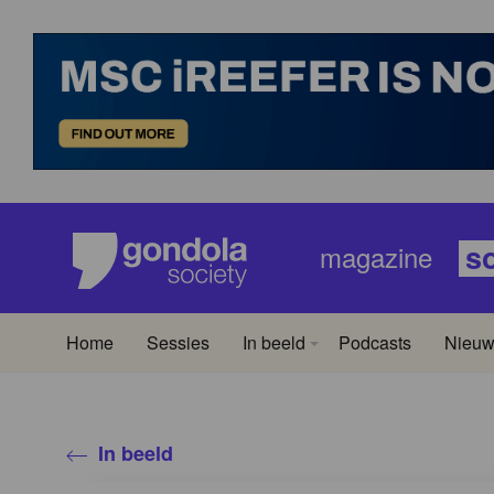
s
magazine
Home
Sessies
In beeld
Podcasts
Nieuw
In beeld