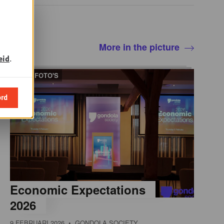
More in the picture
eid
.
61 FOTO'S
ord
Economic Expectations
2026
9 FEBRUARI 2026
• GONDOLA SOCIETY