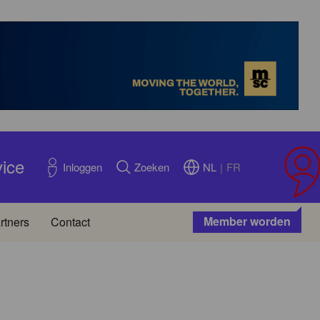
vice
NL
|
FR
Inloggen
Zoeken
Member worden
rtners
Contact