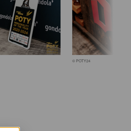
©
POTY24