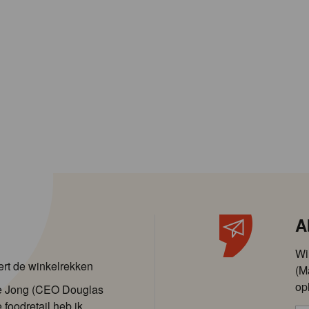
A
Wi
ert de winkelrekken
(M
op
de Jong (CEO Douglas
 foodretail heb ik