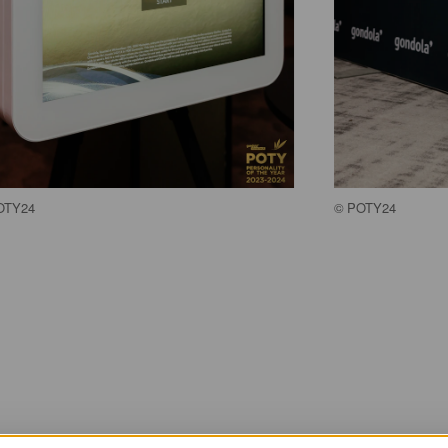
OTY24
©
POTY24