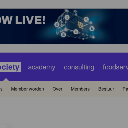
ociety
academy
consulting
foodser
s
Member worden
Over
Members
Bestuur
Pa