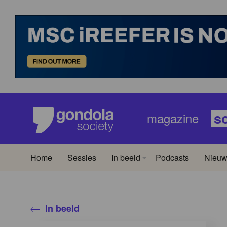
s
magazine
Home
Sessies
In beeld
Podcasts
Nieuw
In beeld