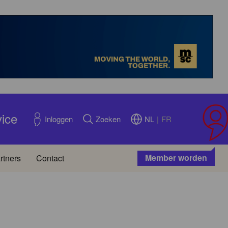
vice
NL
|
FR
Inloggen
Zoeken
Member worden
rtners
Contact