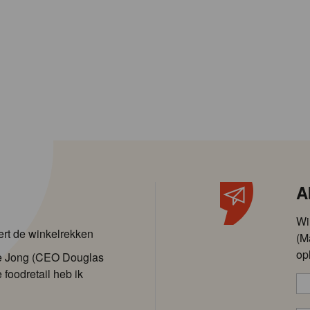
A
Wi
ert de winkelrekken
(M
op
de Jong (CEO Douglas
 foodretail heb ik