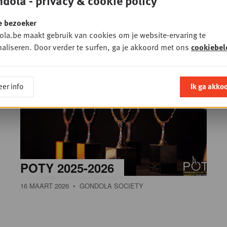
dola - privacy & cookie policy
e bezoeker
la.be maakt gebruik van cookies om je website-ervaring te
aliseren. Door verder te surfen, ga je akkoord met ons
cookiebel
137 FOTO'S
er info
Ik ga akko
POTY 2025-2026
16 MAART 2026
• GONDOLA SOCIETY