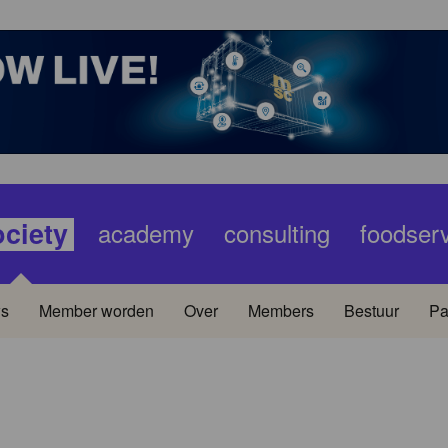
ociety
academy
consulting
foodser
s
Member worden
Over
Members
Bestuur
Pa