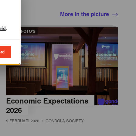
More in the picture
eid
.
61 FOTO'S
ord
Economic Expectations
2026
9 FEBRUARI 2026
• GONDOLA SOCIETY