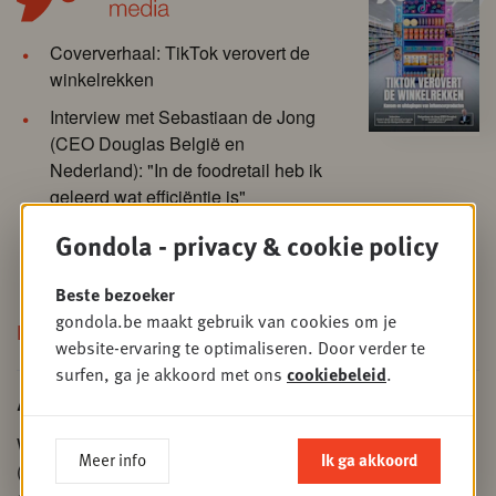
Coververhaal: TikTok verovert de
winkelrekken
Interview met Sebastiaan de Jong
(CEO Douglas België en
Nederland): "In de foodretail heb ik
geleerd wat efficiëntie is"
Dossiers: back to school, spicy
Gondola - privacy & cookie policy
producten, dierenvoeding,
betalingen, fieldmarketing ...
Beste bezoeker
gondola.be maakt gebruik van cookies om je
Bekijk de nieuwste editie!
website-ervaring te optimaliseren. Door verder te
surfen, ga je akkoord met ons
cookiebeleid
.
Abonneer je op onze nieuwsbrief!
Wil je op de hoogte blijven van het laatste retailnieuws
Meer info
Ik ga akkoord
(Magazine), onze evenementen (Society) of onze