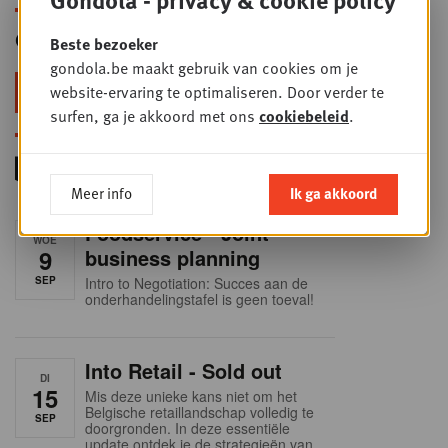
Gondola Newsletter
Beste bezoeker
gondola.be maakt gebruik van cookies om je
website-ervaring te optimaliseren. Door verder te
Blijf voorop in retail & foodservice!
surfen, ga je akkoord met ons
cookiebeleid
.
Meer info
Ik ga akkoord
Foodservice - Joint
WOE
9
business planning
SEP
Intro to Negotiation: Succes aan de
onderhandelingstafel is geen toeval!
Into Retail - Sold out
DI
15
Mis deze unieke kans niet om het
Belgische retaillandschap volledig te
SEP
doorgronden. In deze essentiële
update ontdek je de strategieën van