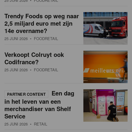
25 JUNI 2026
• FOODRETAIL
a
w
t
Trendy Foods op weg naar
s
i
2,5 miljard euro met zijn
o
o
14e overname?
n
25 JUNI 2026
• FOODRETAIL
v
e
Verkoopt Colruyt ook
Codifrance?
r
25 JUNI 2026
• FOODRETAIL
z
i
Een dag
c
PARTNER CONTENT
in het leven van een
h
merchandiser van Shelf
Service
t
25 JUNI 2026
• RETAIL