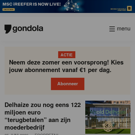
menu
ACTIE
Neem deze zomer een voorsprong! Kies
jouw abonnement vanaf €1 per dag.
Abonneer
N
Gondola
Gondola
Delhaize zou nog eens 122
P
Vorige
Page
Page
Page
Page
Current
Page
Page
Page
Page
Volgende
academy
society
i
miljoen euro
a
page
“terugbetalen” aan zijn
g
e
moederbedrijf
i
u
n