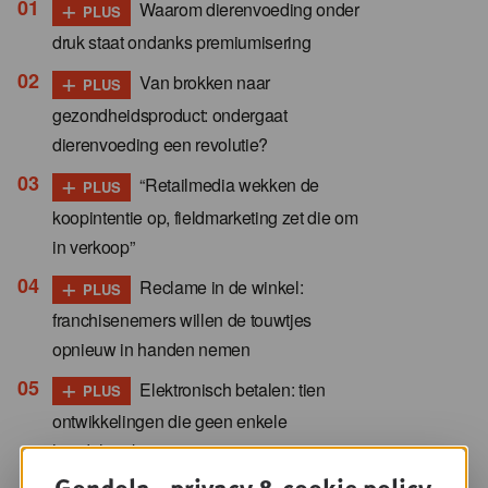
+
Waarom dierenvoeding onder
PLUS
druk staat ondanks premiumisering
+
Van brokken naar
PLUS
gezondheidsproduct: ondergaat
dierenvoeding een revolutie?
+
“Retailmedia wekken de
PLUS
koopintentie op, fieldmarketing zet die om
in verkoop”
+
Reclame in de winkel:
PLUS
franchisenemers willen de touwtjes
opnieuw in handen nemen
+
Elektronisch betalen: tien
PLUS
ontwikkelingen die geen enkele
handelaar kan negeren
Gondola - privacy & cookie policy