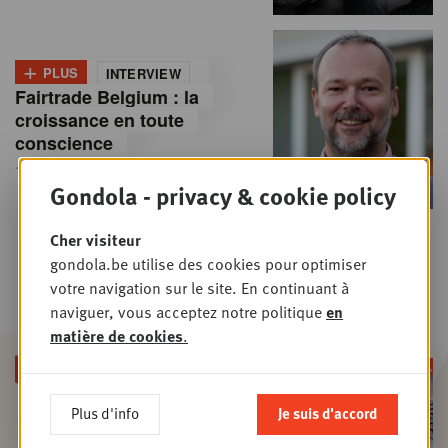
+
PLUS
INTERVIEW
Fairtrade Belgium : la
croissance en toute
conscience
17 DÉCEMBRE 2018
• FMCG
Gondola - privacy & cookie policy
Cher visiteur
gondola.be utilise des cookies pour optimiser
votre navigation sur le site. En continuant à
naviguer, vous acceptez notre politique
en
matière de cookies
.
Plus d'info
Je suis d'accord
À la une : TikTok à l'assaut des