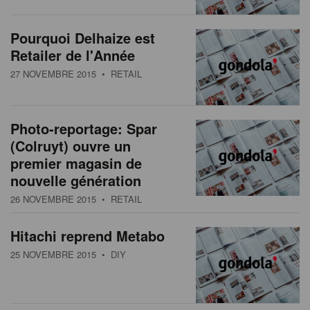
s
n
a
Pourquoi Delhaize est
t
Retailer de l'Année
i
27 NOVEMBRE 2015
• RETAIL
o
n
Photo-reportage: Spar
(Colruyt) ouvre un
premier magasin de
nouvelle génération
26 NOVEMBRE 2015
• RETAIL
Hitachi reprend Metabo
25 NOVEMBRE 2015
• DIY