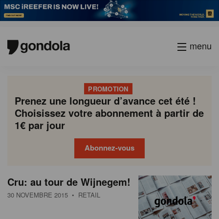
menu
PROMOTION
Prenez une longueur d’avance cet été !
Choisissez votre abonnement à partir de
1€ par jour
Abonnez-vous
N
Gondola
Gondola
Cru: au tour de Wijnegem!
P
Previous
Page
Page
Page
Page
Current
Page
Page
Page
Page
Next
academy
society
e
a
page
page
page
30 NOVEMBRE 2015
• RETAIL
g
w
i