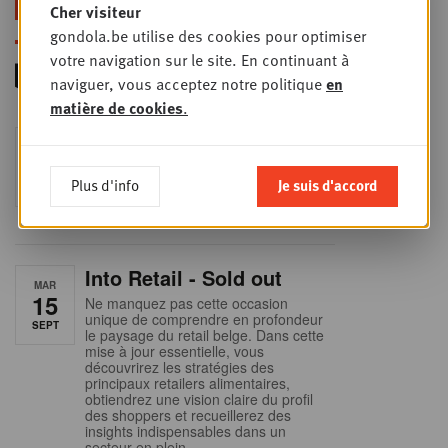
Cher visiteur
gondola.be utilise des cookies pour optimiser
votre navigation sur le site. En continuant à
naviguer, vous acceptez notre politique
en
matière de cookies
.
Foodservice - Joint
MER
9
business planning
Plus d'info
Je suis d'accord
SEPT
Intro to Negotiation: Succes aan de
onderhandelingstafel is geen toeval!
Into Retail - Sold out
MAR
15
Ne manquez pas cette occasion
unique de comprendre en profondeur
SEPT
le paysage du retail belge. Dans cette
mise à jour essentielle, vous
découvrirez les stratégies des
principaux retailers alimentaires,
obtiendrez une vision claire du profil
des shoppers et recueillerez des
insights indispensables dans un
secteur en plein