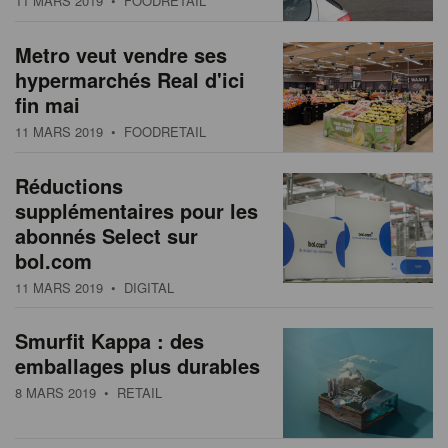
11 MARS 2019
• FOODRETAIL
s
n
a
Metro veut vendre ses
t
hypermarchés Real d'ici
i
fin mai
o
11 MARS 2019
• FOODRETAIL
n
Réductions
supplémentaires pour les
abonnés Select sur
bol.com
11 MARS 2019
• DIGITAL
Smurfit Kappa : des
emballages plus durables
8 MARS 2019
• RETAIL