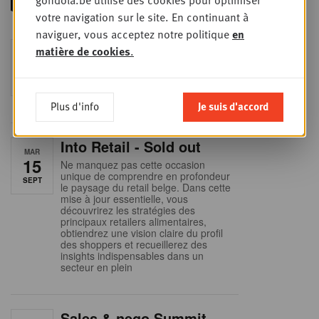
gondola.be utilise des cookies pour optimiser
votre navigation sur le site. En continuant à
naviguer, vous acceptez notre politique
en
Foodservice - Joint
matière de cookies
.
MER
9
business planning
SEPT
Intro to Negotiation: Succes aan de
onderhandelingstafel is geen toeval!
Plus d'info
Je suis d'accord
Into Retail - Sold out
MAR
15
Ne manquez pas cette occasion
unique de comprendre en profondeur
SEPT
le paysage du retail belge. Dans cette
mise à jour essentielle, vous
découvrirez les stratégies des
principaux retailers alimentaires,
obtiendrez une vision claire du profil
des shoppers et recueillerez des
insights indispensables dans un
secteur en plein
Sales & nego Summit