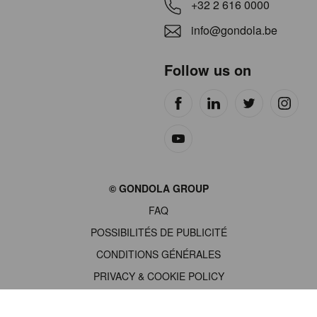
+32 2 616 0000
info@gondola.be
Follow us on
Site
© GONDOLA GROUP
by
FAQ
wieni
POSSIBILITÉS DE PUBLICITÉ
CONDITIONS GÉNÉRALES
PRIVACY & COOKIE POLICY