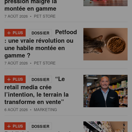
pression malgré la
s
n
montée en gamme
a
7 AOÛT 2026
• PET STORE
t
i
+
Petfood
PLUS
DOSSIER
o
: une vraie révolution ou
n
une habile montée en
gamme ?
7 AOÛT 2026
• PET STORE
+
“Le
PLUS
DOSSIER
retail media crée
l’intention, le terrain la
transforme en vente”
6 AOÛT 2026
• MARKETING
+
PLUS
DOSSIER