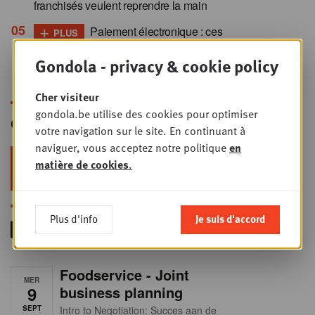
franchisés veulent reprendre la main
+
Paiement électronique : ces
PLUS
10 mutations qu’aucun commerçant ne
Gondola - privacy & cookie policy
peut ignorer
Cher visiteur
gondola.be utilise des cookies pour optimiser
Gondola Newsletter
votre navigation sur le site. En continuant à
naviguer, vous acceptez notre politique
en
Restez au top dans le retail & le
matière de cookies
.
foodservice !
Plus d'info
Je suis d'accord
Foodservice - Joint
MER
9
business planning
SEPT
Intro to Negotiation: Succes aan de