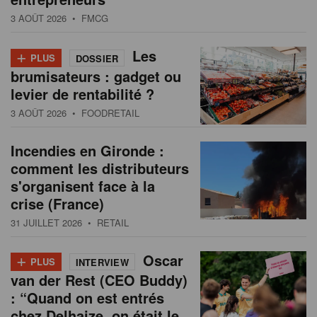
3 AOÛT 2026
• FMCG
+
Les
PLUS
DOSSIER
brumisateurs : gadget ou
levier de rentabilité ?
3 AOÛT 2026
• FOODRETAIL
Incendies en Gironde :
comment les distributeurs
s'organisent face à la
crise (France)
31 JUILLET 2026
• RETAIL
+
Oscar
PLUS
INTERVIEW
van der Rest (CEO Buddy)
: “Quand on est entrés
chez Delhaize, on était le