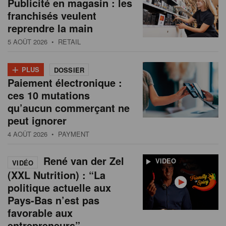
Publicité en magasin : les
franchisés veulent
reprendre la main
5 AOÛT 2026
• RETAIL
+
PLUS
DOSSIER
Paiement électronique :
ces 10 mutations
qu’aucun commerçant ne
peut ignorer
4 AOÛT 2026
• PAYMENT
René van der Zel
VIDEO
VIDÉO
(XXL Nutrition) : “La
politique actuelle aux
Pays-Bas n’est pas
favorable aux
entrepreneurs”