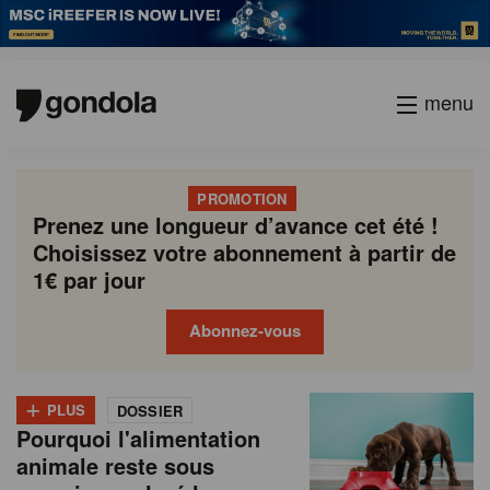
menu
PROMOTION
Prenez une longueur d’avance cet été !
Choisissez votre abonnement à partir de
1€ par jour
Abonnez-vous
N
Gondola
Gondola
+
P
Current
Page
Page
Page
Page
Page
Page
Page
Page
Next
academy
society
PLUS
DOSSIER
e
a
Pourquoi l'alimentation
page
page
g
w
animale reste sous
i