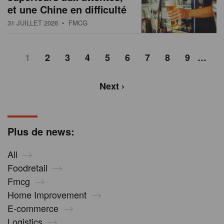
et une Chine en difficulté
31 JUILLET 2026
• FMCG
1
2
3
4
5
6
7
8
9
…
Next ›
Plus de news:
All
Foodretail
Fmcg
Home Improvement
E-commerce
Logistics