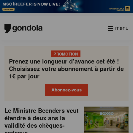
menu
PROMOTION
Prenez une longueur d’avance cet été !
Choisissez votre abonnement à partir de
1€ par jour
Abonnez-vous
N
Gondola
Gondola
Le Ministre Beenders veut
P
Previous
Page
Page
Page
Page
Current
Page
Page
Page
Page
Next
academy
society
e
étendre à deux ans la
a
page
page
page
validité des chèques-
g
w
cadeaux
i