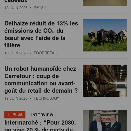
s
n
18 JUIN 2026
• RETAIL
a
t
Delhaize réduit de 13% les
i
émissions de CO₂ du
o
bœuf avec l'aide de la
n
filière
18 JUIN 2026
• FOODRETAIL
Un robot humanoïde chez
Carrefour : coup de
communication ou avant-
goût du retail de demain ?
18 JUIN 2026
• TECHNOLOGY
+
PLUS
INTERVIEW
Intermarché : “Pour 2030,
on vise 20 % de parts de