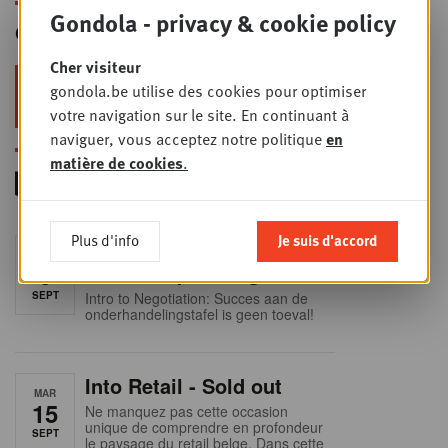
Gondola - privacy & cookie policy
Gondola Newsletter
Cher visiteur
Restez au top dans le retail & le
gondola.be utilise des cookies pour optimiser
foodservice !
votre navigation sur le site. En continuant à
naviguer, vous acceptez notre politique
en
matière de cookies
.
Plus d'info
Je suis d'accord
Foodservice - Joint
MER
9
business planning
SEPT
Intro to Negotiation: Succes aan de
onderhandelingstafel is geen toeval!
Into Retail - Sold out
MAR
15
Ne manquez pas cette occasion
unique de comprendre en profondeur
SEPT
le paysage du retail belge. Dans cette