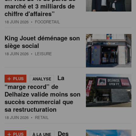
marché et 3 milliards de
chiffre d'affaires”
18 JUIN 2026
• FOODRETAIL
King Jouet déménage son
siège social
18 JUIN 2026
• LEISURE
+
La
PLUS
ANALYSE
“marge record” de
Delhaize valide moins son
succès commercial que
sa restructuration
18 JUIN 2026
• RETAIL
+
Des
PLUS
À LA UNE