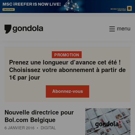
menu
PROMOTION
Prenez une longueur d’avance cet été !
Choisissez votre abonnement à partir de
1€ par jour
Abonnez-vous
N
Gondola
Gondola
Nouvelle directrice pour
P
Previous
Page
Page
Page
Page
Current
Page
Page
Page
Page
Next
academy
society
e
Bol.com Belgique
a
page
page
page
g
w
6 JANVIER 2016
• DIGITAL
i