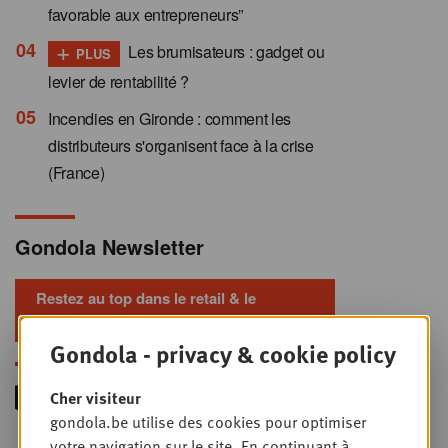
favorable aux entrepreneurs”
+
Les brumisateurs : gadget ou
PLUS
levier de rentabilité ?
Incendies en Gironde : comment les
distributeurs s'organisent face à la crise
(France)
Gondola Newsletter
Restez au top dans le retail & le
foodservice !
Gondola - privacy & cookie policy
Cher visiteur
gondola.be utilise des cookies pour optimiser
votre navigation sur le site. En continuant à