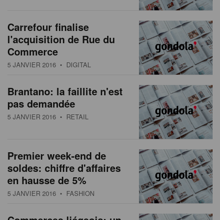
s
n
a
Carrefour finalise
t
l'acquisition de Rue du
i
Commerce
o
5 JANVIER 2016
• DIGITAL
n
Brantano: la faillite n'est
pas demandée
5 JANVIER 2016
• RETAIL
Premier week-end de
soldes: chiffre d'affaires
en hausse de 5%
5 JANVIER 2016
• FASHION
Commerces liégeois: un