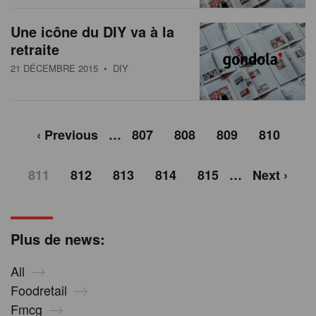
Une icône du DIY va à la
retraite
21 DÉCEMBRE 2015
• DIY
‹ Previous
…
807
808
809
810
811
812
813
814
815
…
Next ›
Plus de news:
All
Foodretail
Fmcg