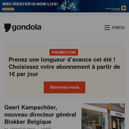
menu
PROMOTION
Prenez une longueur d’avance cet été !
Choisissez votre abonnement à partir de
1€ par jour
Abonnez-vous
N
Gondola
Gondola
Geert Kampschöer,
P
Previous
Page
Page
Page
Page
Current
Page
Page
Page
Page
Next
academy
society
e
nouveau directeur général
a
page
page
page
Blokker Belgique
g
w
i