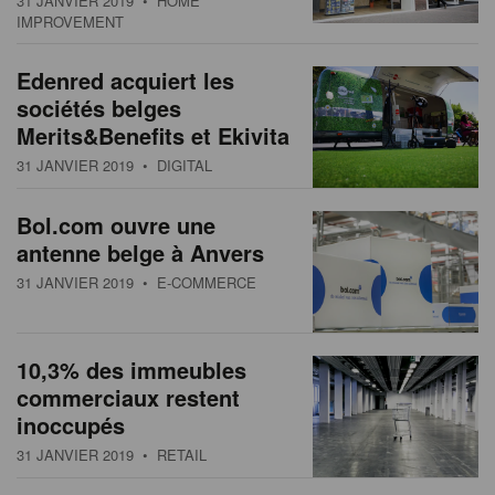
31 JANVIER 2019
• HOME
s
n
IMPROVEMENT
a
Edenred acquiert les
t
sociétés belges
i
Merits&Benefits et Ekivita
o
n
31 JANVIER 2019
• DIGITAL
Bol.com ouvre une
antenne belge à Anvers
31 JANVIER 2019
• E-COMMERCE
10,3% des immeubles
commerciaux restent
inoccupés
31 JANVIER 2019
• RETAIL