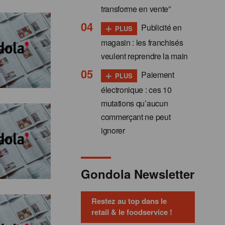
transforme en vente”
+
Publicité en
PLUS
magasin : les franchisés
veulent reprendre la main
+
Paiement
PLUS
électronique : ces 10
mutations qu’aucun
commerçant ne peut
ignorer
Gondola Newsletter
Restez au top dans le
retail & le foodservice !