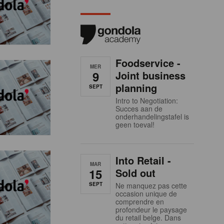
Foodservice -
MER
9
Joint business
planning
SEPT
Intro to Negotiation:
Succes aan de
onderhandelingstafel is
geen toeval!
Into Retail -
MAR
15
Sold out
SEPT
Ne manquez pas cette
occasion unique de
comprendre en
profondeur le paysage
du retail belge. Dans