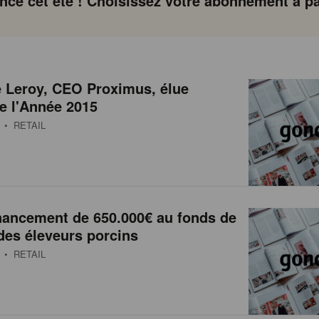
ce cet été ! Choisissez votre abonnement à par
 Leroy, CEO Proximus, élue
e l'Année 2015
• RETAIL
inancement de 650.000€ au fonds de
 des éleveurs porcins
• RETAIL