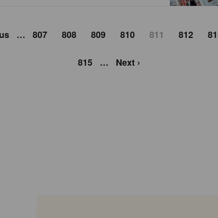
ous
…
807
808
809
810
811
812
81
815
…
Next ›