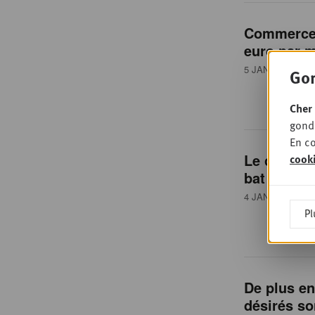
Commerces
euro par 
5 JANVIER 2016
Gon
Cher 
gondo
En co
Le chiffre
cook
bat tous l
4 JANVIER 2016
Pl
De plus en
désirés so