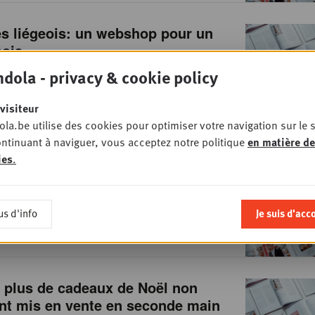
 liégeois: un webshop pour un
mois
• DIGITAL
dola - privacy & cookie policy
visiteur
la.be utilise des cookies pour optimiser votre navigation sur le s
ntinuant à naviguer, vous acceptez notre politique
en matière de
 d'affaires annuel de l'e-commerce
ies
.
es records
• DIGITAL
us d'info
Je suis d'acc
 plus de cadeaux de Noël non
nt mis en vente en seconde main