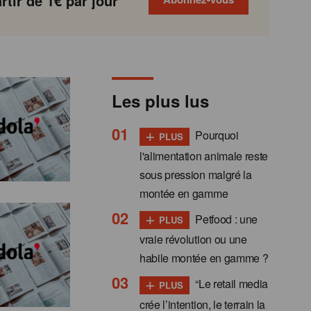
tir de 1€ par jour
Les plus lus
+
Pourquoi
PLUS
l'alimentation animale reste
sous pression malgré la
montée en gamme
+
Petfood : une
PLUS
vraie révolution ou une
habile montée en gamme ?
+
“Le retail media
PLUS
crée l’intention, le terrain la