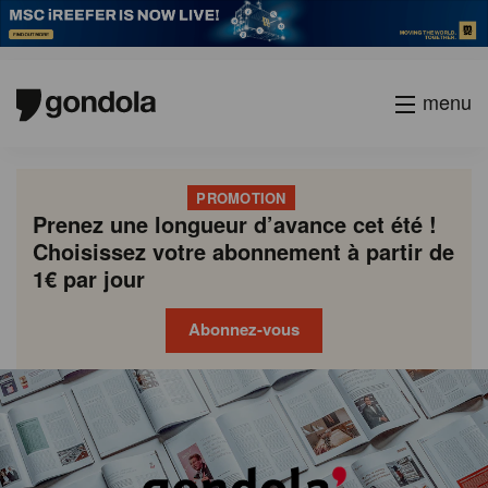
menu
PROMOTION
Prenez une longueur d’avance cet été !
Choisissez votre abonnement à partir de
1€ par jour
Abonnez-vous
Gondola
Gondola
academy
society