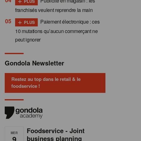
Publicité en magasin : les
PLUS
franchisés veulent reprendre la main
+
Paiement électronique : ces
PLUS
10 mutations qu’aucun commerçant ne
peut ignorer
Gondola Newsletter
Restez au top dans le retail & le
foodservice !
Foodservice - Joint
MER
9
business planning