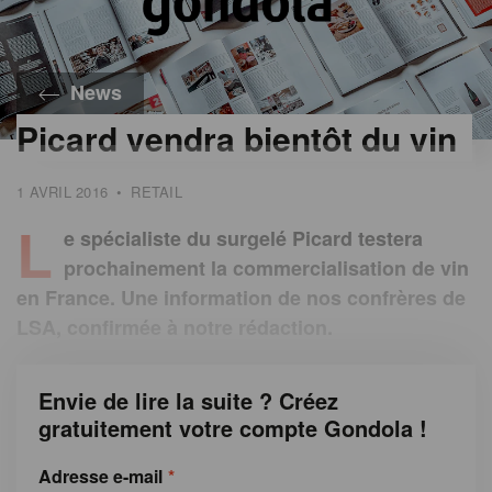
News
Picard vendra bientôt du vin
1 AVRIL 2016
•
RETAIL
L
e spécialiste du surgelé Picard testera
prochainement la commercialisation de vin
en France. Une information de nos confrères de
LSA, confirmée à notre rédaction.
Envie de lire la suite ? Créez
gratuitement votre compte Gondola !
Adresse e-mail