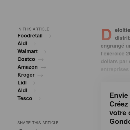
D
IN THIS ARTICLE
eloitt
Foodretail
distr
Aldi
engrangé un 
Walmart
l’exercice 
Costco
dollars par
Amazon
entreprises
Kroger
Lidl
Aldi
Envie 
Tesco
Créez
votre
Gondo
SHARE THIS ARTICLE