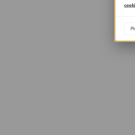
cook
Pl