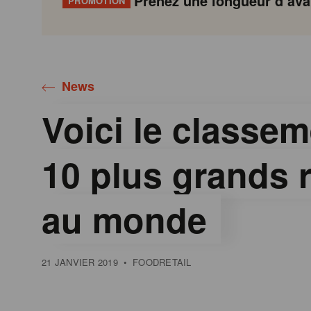
Prenez une longueur d’avan
PROMOTION
Gondola
Gondola
academy
society
News
Voici le classe
10 plus grands r
au monde
21 JANVIER 2019
•
FOODRETAIL