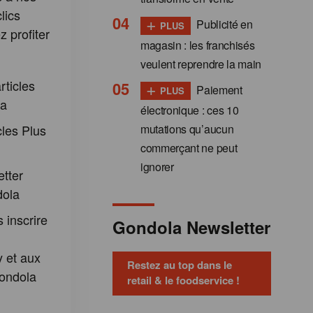
lics
+
Publicité en
PLUS
 profiter
magasin : les franchisés
:
veulent reprendre la main
+
rticles
Paiement
PLUS
la
électronique : ces 10
cles Plus
mutations qu’aucun
commerçant ne peut
ignorer
etter
dola
 inscrire
Gondola Newsletter
 et aux
Restez au top dans le
ondola
retail & le foodservice !