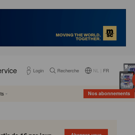
ervice
NL
|
FR
Login
Recherche
Nos abonnements
ts
Abonnez-vous