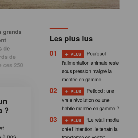
us grands
Les plus lus
ont
s de
+
Pourquoi
PLUS
rds de
l'alimentation animale reste
e ces 250
sous pression malgré la
montée en gamme
+
Petfood : une
PLUS
un
vraie révolution ou une
habile montée en gamme ?
a ?
+
“Le retail media
PLUS
et
crée l’intention, le terrain la
s à nos
transforme en vente”