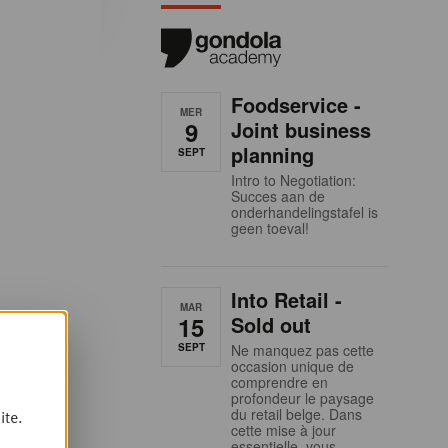
Foodservice -
MER
9
Joint business
planning
SEPT
Intro to Negotiation:
Succes aan de
onderhandelingstafel is
geen toeval!
Into Retail -
MAR
15
Sold out
SEPT
Ne manquez pas cette
occasion unique de
comprendre en
profondeur le paysage
du retail belge. Dans
ite.
cette mise à jour
essentielle, vous