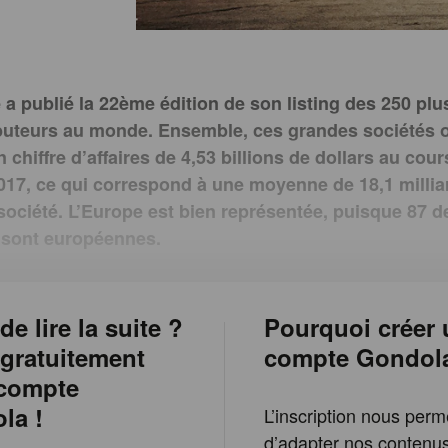
e a publié la 22ème édition de son listing des 250 pl
ibuteurs au monde. Ensemble, ces grandes sociétés 
chiffre d’affaires de 4,53 billions de dollars au cour
2017, ce qui correspond à une moyenne de 18,1 millia
 société. L’Europe est bien représentée, puisque 87 d
 sont européennes.
de lire la suite ?
Pourquoi créer 
 gratuitement
compte Gondol
 compte
la !
L’inscription nous perm
d’adapter nos contenu