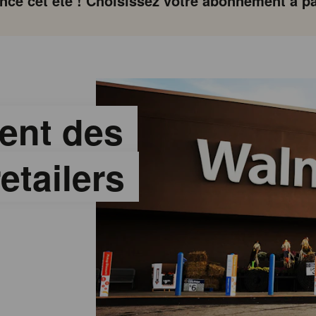
ce cet été ! Choisissez votre abonnement à par
ment des
etailers