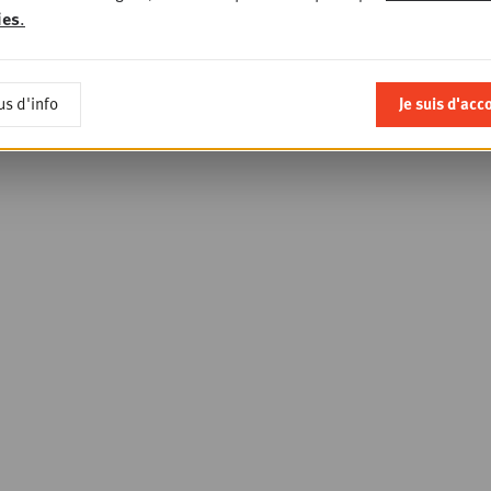
ies
.
us d'info
Je suis d'acc