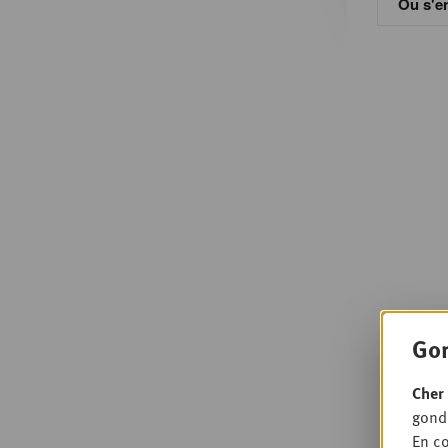
Ou s'en
Gon
Cher 
gondo
En co