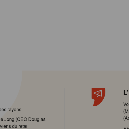
L
Vo
 des rayons
(M
(A
 de Jong (CEO Douglas
viens du retail