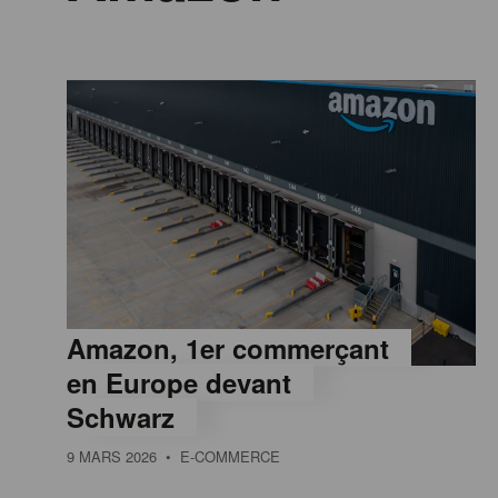
n
a
t
i
o
n
Amazon, 1er commerçant
en Europe devant
Schwarz
9 MARS 2026
• E-COMMERCE