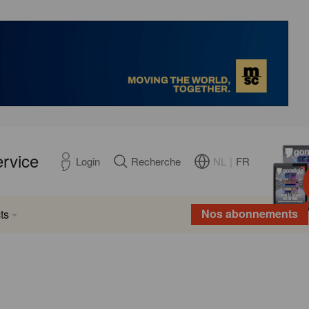
ervice
NL
|
FR
Login
Recherche
Nos abonnements
ts