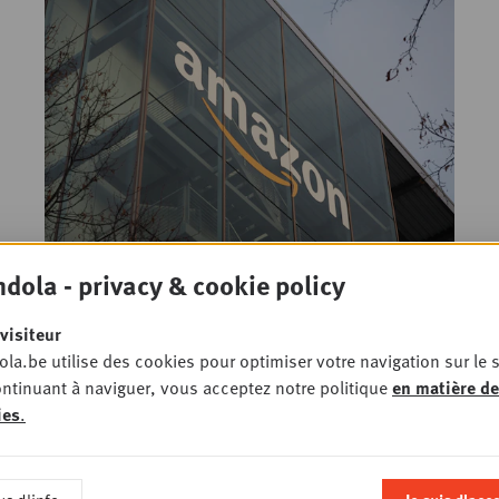
Les taxes de Trump
dola - privacy & cookie policy
inquiètent Amazon
visiteur
6 MAI 2025
• E-COMMERCE
la.be utilise des cookies pour optimiser votre navigation sur le s
ntinuant à naviguer, vous acceptez notre politique
en matière de
ies
.