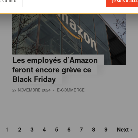
us d'info
Je suis d'acc
Les employés d’Amazon
feront encore grève ce
Black Friday
27 NOVEMBRE 2024
• E-COMMERCE
1
2
3
4
5
6
7
8
9
Next ›