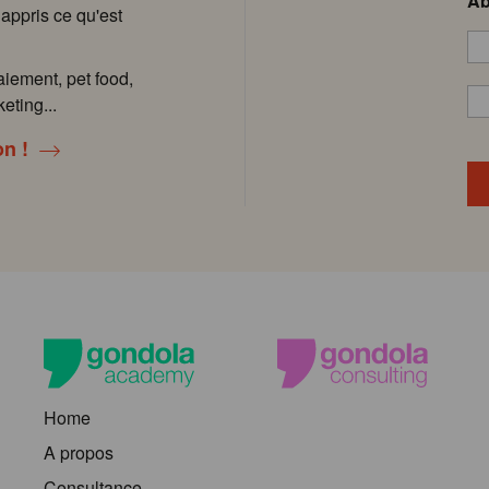
Ab
 appris ce qu'est
aiement, pet food,
eting...
on !
Home
A propos
Consultance