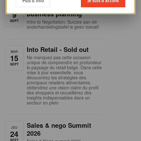
Plus d'info
Je suis d'accord
Foodservice - Joint
MER
9
business planning
SEPT
Intro to Negotiation: Succes aan de
onderhandelingstafel is geen toeval!
Into Retail - Sold out
MAR
15
Ne manquez pas cette occasion
unique de comprendre en profondeur
SEPT
le paysage du retail belge. Dans cette
mise à jour essentielle, vous
découvrirez les stratégies des
principaux retailers alimentaires,
obtiendrez une vision claire du profil
des shoppers et recueillerez des
insights indispensables dans un
secteur en plein
Sales & nego Summit
JEU
24
2026
SEPT
Sales & Nego summit 2026