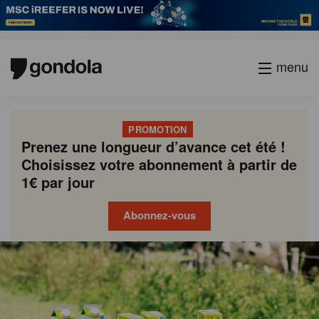
menu
PROMOTION
Prenez une longueur d’avance cet été !
Choisissez votre abonnement à partir de
1€ par jour
Abonnez-vous
Gondola
Gondola
academy
society