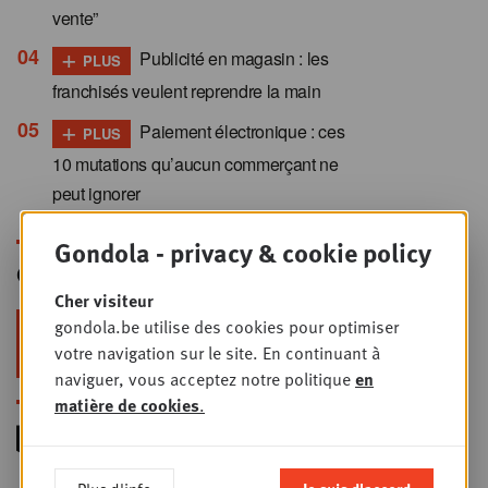
vente”
+
Publicité en magasin : les
PLUS
franchisés veulent reprendre la main
+
Paiement électronique : ces
PLUS
10 mutations qu’aucun commerçant ne
peut ignorer
Gondola - privacy & cookie policy
Gondola Newsletter
Cher visiteur
gondola.be utilise des cookies pour optimiser
Restez au top dans le retail & le
votre navigation sur le site. En continuant à
foodservice !
naviguer, vous acceptez notre politique
en
matière de cookies
.