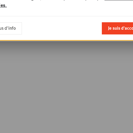
ies
.
us d'info
Je suis d'acc