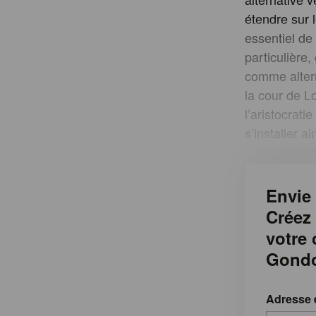
étendre sur 
essentiel de
particulière
comme alterna
la cour de L
l’aristocrat
s’installer 
Envie 
Créez
votre
Gondo
Adresse 