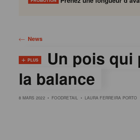
Prenez une longueur d’avan
PROMOTION
Gondola
Gondola
academy
society
News
Un pois qui 
+
PLUS
la balance
8 MARS 2022
•
FOODRETAIL
•
LAURA FERREIRA PORTO