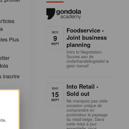
:
rticles
la
Foodservice -
MER
9
Joint business
cles Plus
planning
SEPT
Intro to Negotiation:
Succes aan de
etter
onderhandelingstafel is
dola
geen toeval!
 inscrire
Into Retail -
MAR
 et aux
15
Sold out
ondola
SEPT
Ne manquez pas cette
occasion unique de
comprendre en
profondeur le paysage
du retail belge. Dans
ite.
cette mise à jour
essentielle, vous