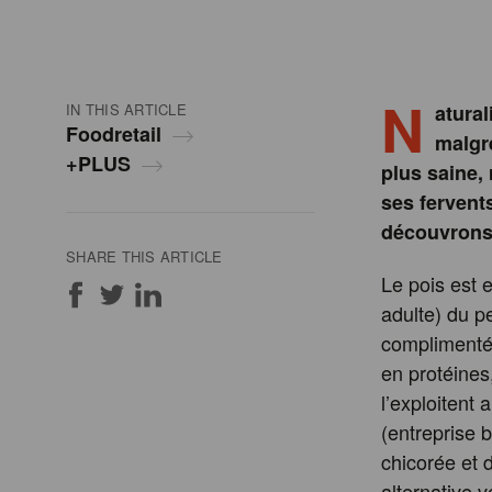
N
IN THIS ARTICLE
atura
Foodretail
malgré
+PLUS
plus saine, 
ses fervent
découvrons 
SHARE THIS ARTICLE
Le pois est 
adulte) du pe
complimenté 
en protéines
l’exploitent
(entreprise 
chicorée et 
alternative 