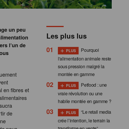
age un peu
Les plus lus
alimentation
ers l’un de
+
Pourquoi
PLUS
nous
l'alimentation animale reste
sous pression malgré la
iquement
montée en gamme
vent
+
Petfood : une
PLUS
 en fibres et
vraie révolution ou une
alimentaires
habile montée en gamme ?
osucra
+
“Le retail media
tir de
PLUS
crée l’intention, le terrain la
une
transforme en vente”
 de nous