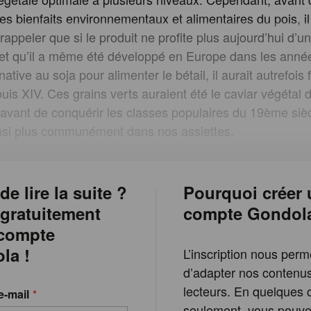
les bienfaits environnementaux et alimentaires du pois, il
 rappeler que si le produit ne profite plus aujourd’hui d
, et qu’il a même été développé en Europe dans les anné
tive au soja pour alimenter le bétail, il aurait autrefois f
ouis XIV. Ces grains verts auraient été le caviar végétal 
ie avant de conquérir les classes populaires du 19ème sièc
ainsi plus communément dans nos assiettes.
de lire la suite ?
Pourquoi créer 
 gratuitement
compte Gondol
 compte
la !
L’inscription nous perm
d’adapter nos contenu
lecteurs. En quelques c
e-mail
seulement, vous pouvez