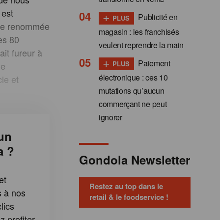
 est
+
Publicité en
PLUS
’une renommée
magasin : les franchisés
es 80
veulent reprendre la main
ait fureur à
+
Paiement
PLUS
de
électronique : ces 10
le et
mutations qu’aucun
commerçant ne peut
ignorer
un
a ?
Gondola Newsletter
et
Restez au top dans le
s à nos
retail & le foodservice !
lics
 profiter