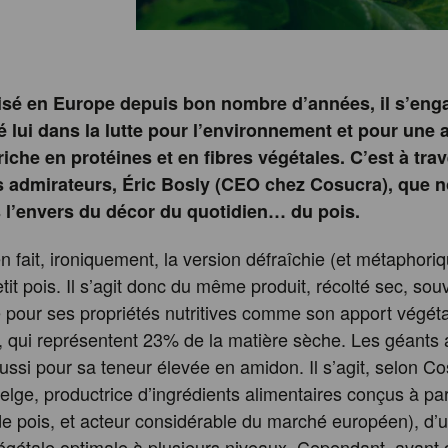
lisé en Europe depuis bon nombre d’années, il s’eng
 lui dans la lutte pour l’environnement et pour une 
riche en protéines et en fibres végétales. C’est à trav
s admirateurs, Éric Bosly (CEO chez Cosucra), que 
l’envers du décor du quotidien… du pois.
en fait, ironiquement, la version défraîchie (et métaphor
tit pois. Il s’agit donc du même produit, récolté sec, sou
pour ses propriétés nutritives comme son apport végétal
, qui représentent 23% de la matière sèche. Les géants 
 aussi pour sa teneur élevée en amidon. Il s’agit, selon C
belge, productrice d’ingrédients alimentaires conçus à par
de pois, et acteur considérable du marché européen), d’
végétale optimale à plusieurs niveaux. Cependant, avant