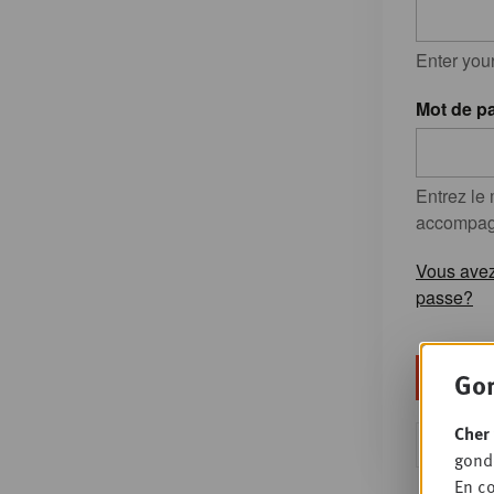
Enter you
Mot de p
Entrez le
accompagn
Vous avez
passe?
Gon
Cher 
Ou s'en
gondo
En co