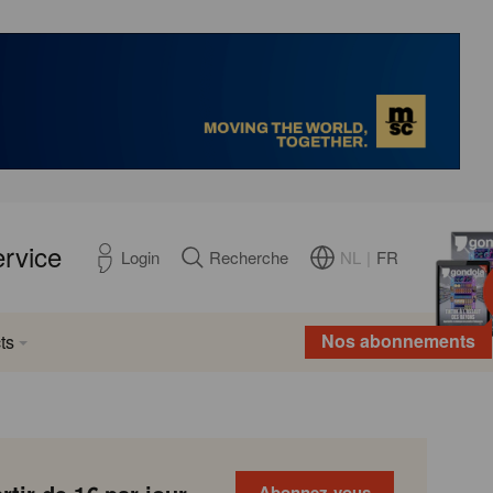
ervice
NL
|
FR
Login
Recherche
Nos abonnements
ts
Abonnez-vous