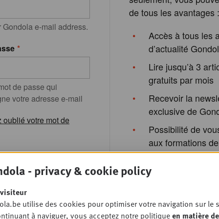
de tous les avantages 
r Gondola e-mail address.
Accès à tous les a
d’actualité Gondo
asse
Lire jusqu’à 3 arti
gratuits par mois
 mot de passe qui
Recevoir la newsl
e votre adresse e-mail
exclusive de Gon
 oublié votre mot de
Possibilité de vous
aux formations de
Gondola Academy
dola - privacy & cookie policy
événements de G
Society
visiteur
registrer
la.be utilise des cookies pour optimiser votre navigation sur le s
ntinuant à naviguer, vous acceptez notre politique
en matière de