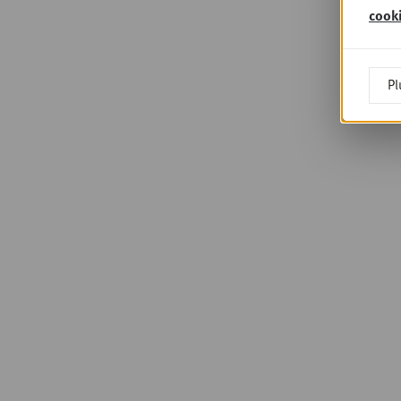
cook
Pl