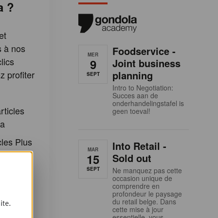
a ?
et
s à nos
Foodservice -
MER
lics
9
Joint business
 profiter
planning
SEPT
:
Intro to Negotiation:
Succes aan de
onderhandelingstafel is
rticles
geen toeval!
la
cles Plus
Into Retail -
MAR
15
Sold out
SEPT
Ne manquez pas cette
etter
occasion unique de
dola
comprendre en
profondeur le paysage
du retail belge. Dans
ite.
 inscrire
cette mise à jour
essentielle, vous