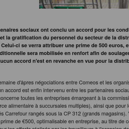
tenaires sociaux ont conclu un accord pour les cond
 et la gratification du personnel du secteur de la dist
 Celui-ci se verra attribuer une prime de 500 euros, 
ditionnelle sera mobilisée en renfort afin de soulage
 Aucun accord n'est en revanche en vue pour la distri
maine d'âpres négociations entre Comeos et les organi
un accord est enfin intervenu entre les partenaires soci
concerne toutes les entreprises émargeant à la commissi
e alimentaire à succursales multiples), ainsi que pour 
 Carrefour rangés sous la CP 312 (grands magasins). "I
prime de €500, optimalisable en entreprise, au titre de
our les efforts réalisés par les travailleurs à l'occasion 