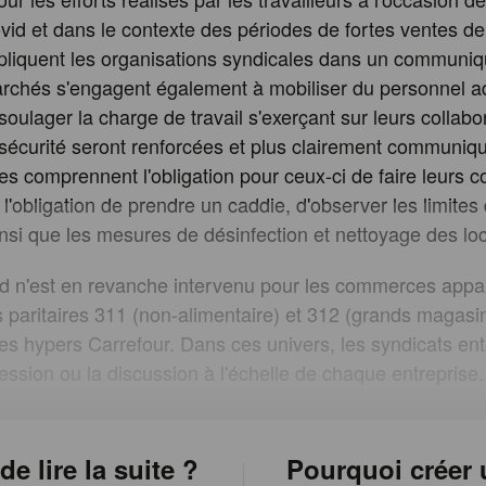
id et dans le contexte des périodes de fortes ventes de 
xpliquent les organisations syndicales dans un commun
chés s'engagent également à mobiliser du personnel ad
soulager la charge de travail s'exerçant sur leurs collabo
écurité seront renforcées et plus clairement communiq
lles comprennent l'obligation pour ceux-ci de faire leurs 
l'obligation de prendre un caddie, d'observer les limites 
ainsi que les mesures de désinfection et nettoyage des lo
d n'est en revanche intervenu pour les commerces appa
paritaires 311 (non-alimentaire) et 312 (grands magasin
des hypers Carrefour. Dans ces univers, les syndicats en
ression ou la discussion à l'échelle de chaque entreprise.
de lire la suite ?
Pourquoi créer 