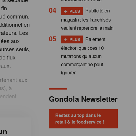
fin
+
Publicité en
PLUS
iqué commun.
magasin : les franchisés
ditionnel en
veulent reprendre la main
rateurs. Les
+
Paiement
PLUS
uées aux
électronique : ces 10
courses seuls,
mutations qu’aucun
de flux
commerçant ne peut
caux.
ignorer
rtenant aux
s), à
tendent
Gondola Newsletter
Restez au top dans le
retail & le foodservice !
un