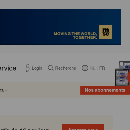
ervice
NL
|
FR
Login
Recherche
Nos abonnements
ts
Abonnez-vous