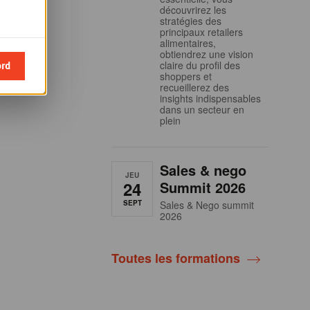
découvrirez les
 et aux
stratégies des
principaux retailers
ondola
alimentaires,
obtiendrez une vision
ord
claire du profil des
shoppers et
recueillerez des
insights indispensables
dans un secteur en
plein
Sales & nego
JEU
24
Summit 2026
SEPT
Sales & Nego summit
2026
Toutes les formations