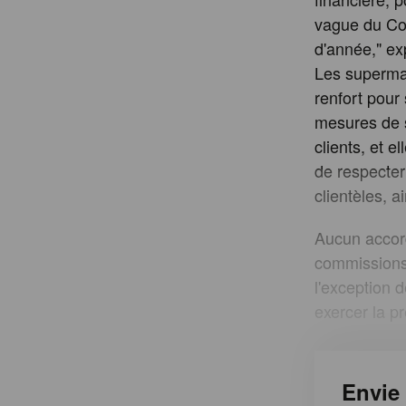
vague du Cov
d'année," e
Les supermar
renfort pour 
mesures de s
clients, et e
de respecter 
clientèles, 
Aucun accor
commissions 
l'exception 
exercer la p
Envie 