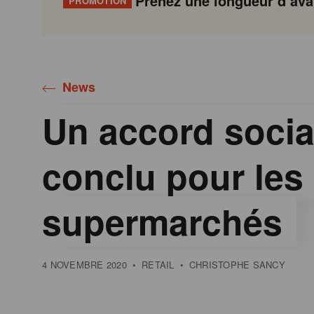
Prenez une longueur d’avan
PROMOTION
Gondola
Gondola
academy
society
News
Un accord socia
conclu pour les
supermarchés
4 NOVEMBRE 2020
•
RETAIL
•
CHRISTOPHE SANCY