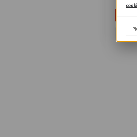
cook
Pl
Ou s'en