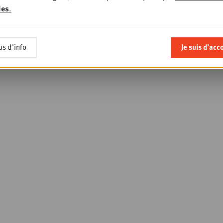
ies
.
Gondola Academy
événements de G
Society
us d'info
Je suis d'acc
registrer