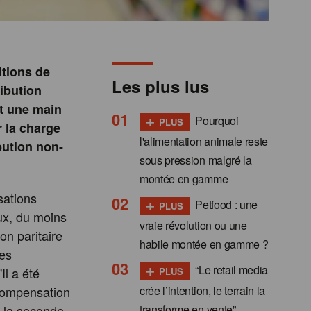
itions de
Les plus lus
ribution
et une main
+
Pourquoi
PLUS
r la charge
l'alimentation animale reste
bution non-
sous pression malgré la
montée en gamme
sations
+
Petfood : une
PLUS
aux, du moins
vraie révolution ou une
on paritaire
habile montée en gamme ?
les
+
“Le retail media
l a été
PLUS
crée l’intention, le terrain la
 compensation
transforme en vente”
de la seconde