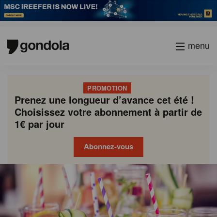
menu
PROMOTION
Prenez une longueur d’avance cet été !
Choisissez votre abonnement à partir de
1€ par jour
Abonnez-vous
Gondola
Gondola
academy
society