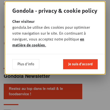
+
“Le retail media crée
PLUS
Gondola - privacy & cookie policy
l’intention, le terrain la transforme en
vente”
Cher visiteur
+
gondola.be utilise des cookies pour optimiser
Publicité en magasin : les
PLUS
votre navigation sur le site. En continuant à
franchisés veulent reprendre la main
naviguer, vous acceptez notre politique
en
+
Paiement électronique : ces
PLUS
matière de cookies
.
10 mutations qu’aucun commerçant ne
peut ignorer
Plus d'info
Je suis d'accord
Gondola Newsletter
Restez au top dans le retail & le
foodservice !