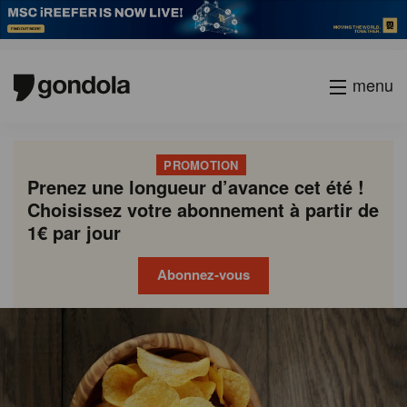
menu
PROMOTION
Prenez une longueur d’avance cet été !
Choisissez votre abonnement à partir de
1€ par jour
Abonnez-vous
Gondola
Gondola
academy
society