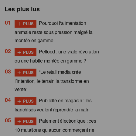
Les plus lus
+
Pourquoi l'alimentation
PLUS
animale reste sous pression malgré la
montée en gamme
+
Petfood : une vraie révolution
PLUS
ou une habile montée en gamme ?
+
“Le retail media crée
PLUS
l’intention, le terrain la transforme en
vente”
+
Publicité en magasin : les
PLUS
franchisés veulent reprendre la main
+
Paiement électronique : ces
PLUS
10 mutations qu’aucun commerçant ne