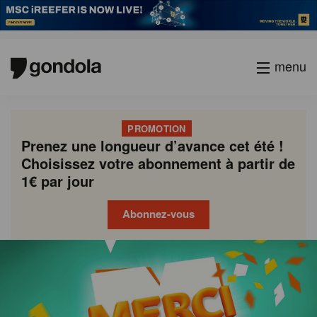
menu
PROMOTION
Prenez une longueur d’avance cet été !
Choisissez votre abonnement à partir de
1€ par jour
Abonnez-vous
Gondola
Gondola
academy
society