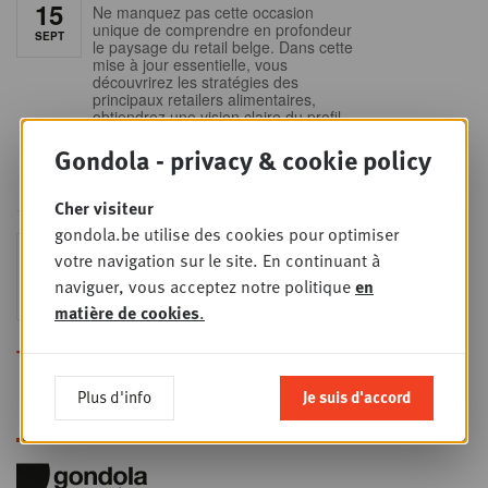
15
Ne manquez pas cette occasion
unique de comprendre en profondeur
SEPT
le paysage du retail belge. Dans cette
mise à jour essentielle, vous
découvrirez les stratégies des
principaux retailers alimentaires,
obtiendrez une vision claire du profil
des shoppers et recueillerez des
Gondola - privacy & cookie policy
insights indispensables dans un
secteur en plein
Cher visiteur
gondola.be utilise des cookies pour optimiser
Sales & nego Summit
JEU
votre navigation sur le site. En continuant à
24
2026
naviguer, vous acceptez notre politique
en
SEPT
Sales & Nego summit 2026
matière de cookies
.
Toutes les formations
Plus d'info
Je suis d'accord