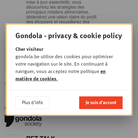
mise à jour essentielle, vous
découvrirez les stratégies des
principaux retailers alimentaires,
obtiendrez une vision claire du profil
des shoppers et recueillerez des
insights indispensables dans un
secteur en plein
Gondola - privacy & cookie policy
Cher visiteur
Sales & nego Summit
gondola.be utilise des cookies pour optimiser
JEU
24
2026
votre navigation sur le site. En continuant à
SEPT
Sales & Nego summit 2026
naviguer, vous acceptez notre politique
en
matière de cookies
.
Toutes les formations
Plus d'info
Je suis d'accord