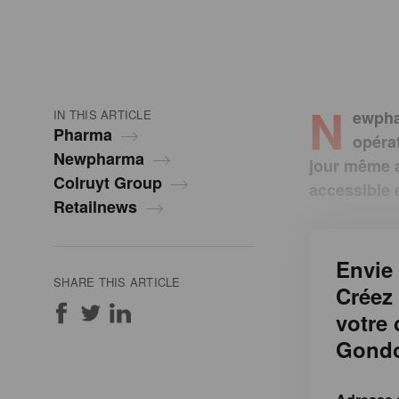
N
IN THIS ARTICLE
ewpha
Pharma
opéra
Newpharma
jour même a
Colruyt Group
accessible 
Retailnews
Envie 
SHARE THIS ARTICLE
Créez
votre
Gondo