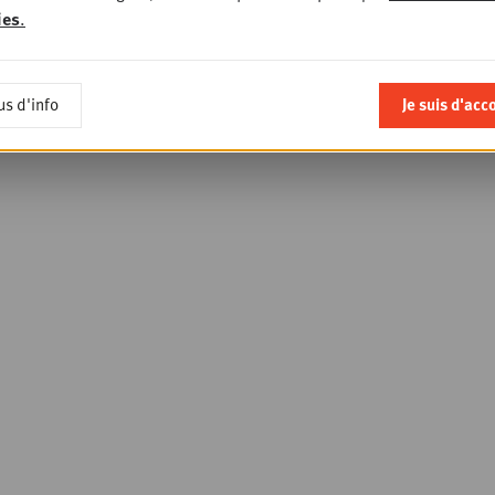
ies
.
us d'info
Je suis d'acc