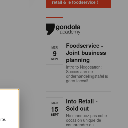
retail & le foodservice !
Foodservice -
MER
9
Joint business
planning
SEPT
Intro to Negotiation:
Succes aan de
onderhandelingstafel is
geen toeval!
Into Retail -
MAR
15
Sold out
SEPT
Ne manquez pas cette
ite.
occasion unique de
comprendre en