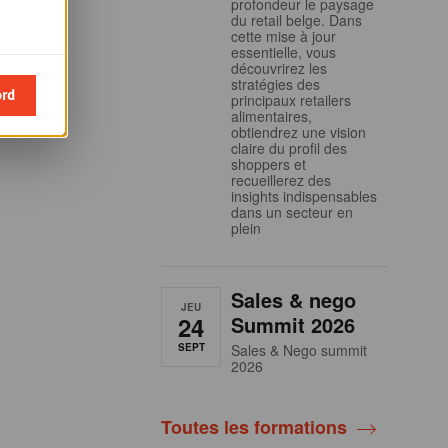
profondeur le paysage
du retail belge. Dans
cette mise à jour
essentielle, vous
découvrirez les
stratégies des
ord
principaux retailers
alimentaires,
obtiendrez une vision
claire du profil des
shoppers et
recueillerez des
insights indispensables
dans un secteur en
plein
Sales & nego
JEU
24
Summit 2026
SEPT
Sales & Nego summit
2026
Toutes les formations