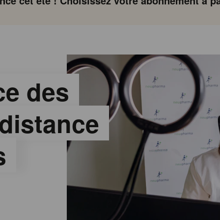
ce cet été ! Choisissez votre abonnement à par
ce des
 distance
s