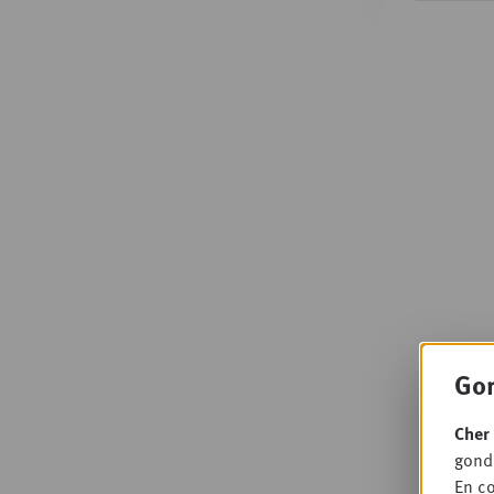
Gon
Cher 
gondo
En co