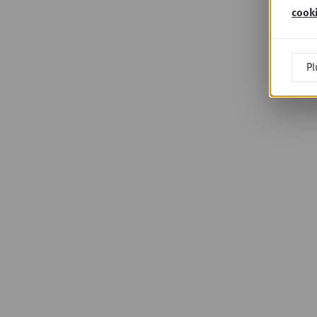
cook
Pl