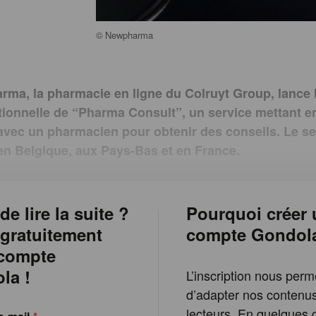
©
Newpharma
rma, la pharmacie en ligne du Colruyt Group, lance 
tionnelle de “Pharma Consult”, un service mettant en
vec un pharmacien pour obtenir des conseils. Le se
en Belgique, aux Pays-Bas et en France.
de lire la suite ?
Pourquoi créer 
 gratuitement
compte Gondol
 compte
la !
L’inscription nous perm
d’adapter nos contenu
lecteurs. En quelques c