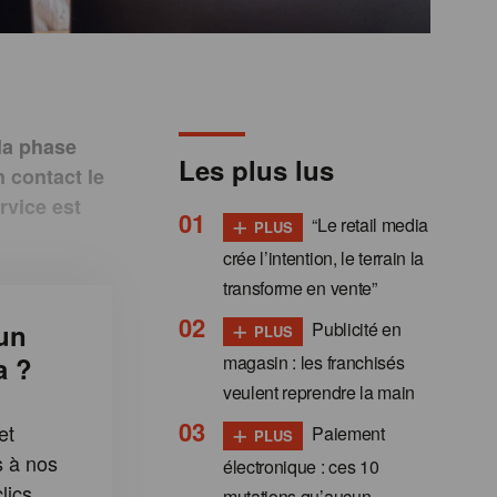
la phase
Les plus lus
 contact le
rvice est
+
“Le retail media
PLUS
crée l’intention, le terrain la
transforme en vente”
+
Publicité en
un
PLUS
magasin : les franchisés
a ?
veulent reprendre la main
+
et
Paiement
PLUS
s à nos
électronique : ces 10
lics
mutations qu’aucun