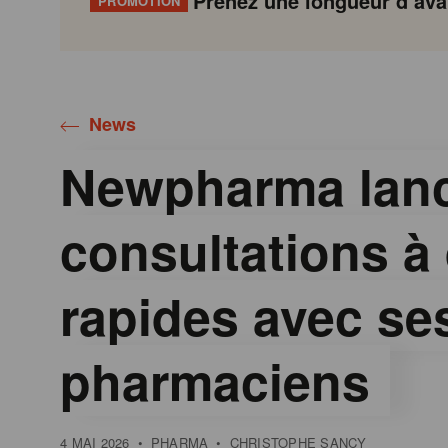
Prenez une longueur d’avan
PROMOTION
Gondola
Gondola
academy
society
News
Newpharma lan
consultations à
rapides avec se
pharmaciens
4 MAI 2026
•
PHARMA
•
CHRISTOPHE SANCY