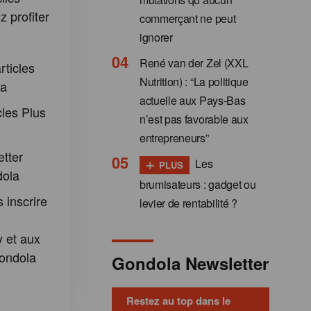
 profiter
commerçant ne peut
:
ignorer
René van der Zel (XXL
rticles
Nutrition) : “La politique
la
actuelle aux Pays-Bas
cles Plus
n’est pas favorable aux
entrepreneurs”
etter
+
Les
PLUS
dola
brumisateurs : gadget ou
 inscrire
levier de rentabilité ?
 et aux
ondola
Gondola Newsletter
Restez au top dans le