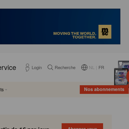
ervice
NL
|
FR
Login
Recherche
Nos abonnements
ts
Abonnez-vous