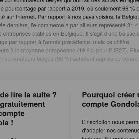
de pourcentage par rapport à 2019, où seulement 66 % d
é sur Internet. Par rapport à nos pays voisins, la Belgiq
née dernière, l'e-commerce a par ailleurs représenté 31,4
s entreprises établies en Belgique. Il s'agit d'une baisse 
ge par rapport à l'année précédente, mais ce chiffre
eure à la moyenne européenne (19,8% pour l'UE27). Plu
consommateurs belges (58 %) achètent auprès de vende
de lire la suite ?
Pourquoi créer 
 gratuitement
compte Gondol
 compte
la !
L’inscription nous perm
d’adapter nos contenu
lecteurs. En quelques c