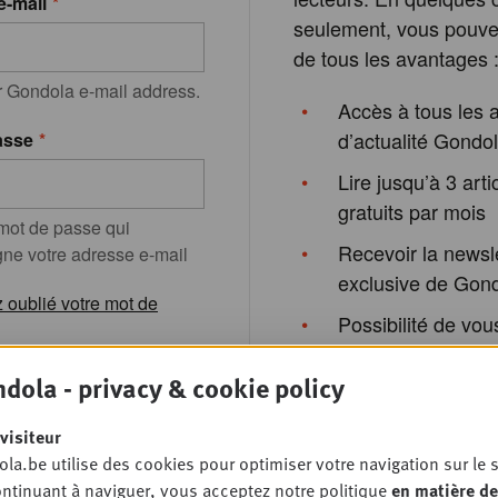
e-mail
seulement, vous pouvez
de tous les avantages 
r Gondola e-mail address.
Accès à tous les a
d’actualité Gondo
asse
Lire jusqu’à 3 arti
gratuits par mois
 mot de passe qui
Recevoir la newsl
e votre adresse e-mail
exclusive de Gon
 oublié votre mot de
Possibilité de vous
aux formations de
dola - privacy & cookie policy
Gondola Academy
événements de G
visiteur
Society
la.be utilise des cookies pour optimiser votre navigation sur le s
registrer
ntinuant à naviguer, vous acceptez notre politique
en matière de