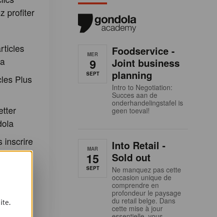
 profiter
:
rticles
Foodservice -
MER
la
9
Joint business
planning
SEPT
cles Plus
Intro to Negotiation:
Succes aan de
onderhandelingstafel is
etter
geen toeval!
dola
 inscrire
Into Retail -
MAR
15
Sold out
 et aux
SEPT
Ne manquez pas cette
occasion unique de
ondola
comprendre en
profondeur le paysage
du retail belge. Dans
ite.
cette mise à jour
essentielle, vous