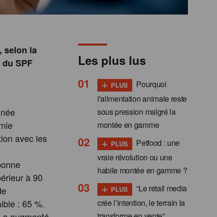
, selon la
Les plus lus
n du SPF
+
Pourquoi
PLUS
l'alimentation animale reste
nnée
sous pression malgré la
omie
montée en gamme
tion avec les
+
Petfood : une
PLUS
vraie révolution ou une
 bonne
habile montée en gamme ?
périeur à 90
+
“Le retail media
de
PLUS
crée l’intention, le terrain la
ible : 65 %.
transforme en vente”
e a augmenté