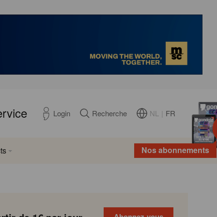
ervice
NL
|
FR
Login
Recherche
Nos abonnements
ts
Abonnez-vous