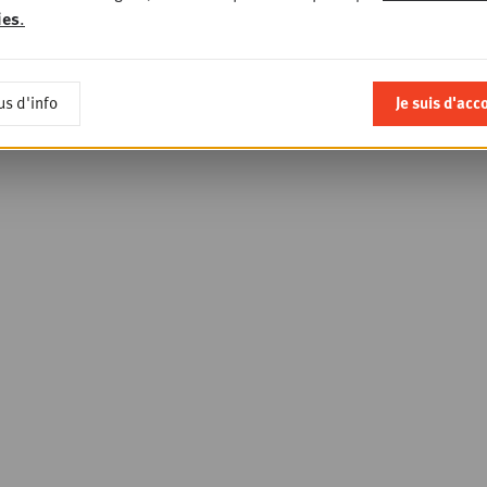
ies
.
us d'info
Je suis d'acc