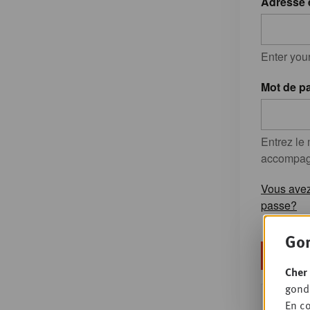
Adresse 
Enter you
Mot de p
Entrez le
accompagn
Vous avez
passe?
Gon
Cher 
gondo
Ou s'en
En co