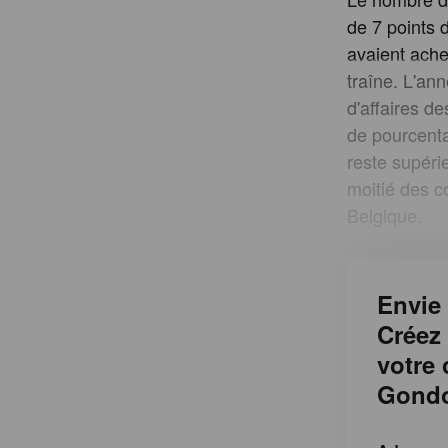
de 7 points 
avaient achet
traîne. L'an
d'affaires de
de pourcenta
reste supéri
moitié des 
Belgique.
Envie 
Créez
votre
Gondo