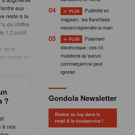
'entre eux
+
Publicité en
PLUS
ue reste à la
magasin : les franchisés
 % du chiffre
veulent reprendre la main
de 1,2 point
+
Paiement
PLUS
électronique : ces 10
s de la
mutations qu’aucun
urs basés en
commerçant ne peut
ignorer
un
Gondola Newsletter
a ?
Restez au top dans le
et
retail & le foodservice !
s à nos
lics