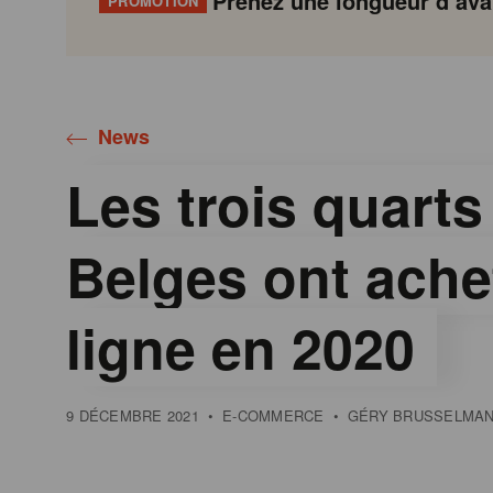
Prenez une longueur d’avan
PROMOTION
Gondola
Gondola
academy
society
News
Les trois quarts
Belges ont ache
ligne en 2020
9 DÉCEMBRE 2021
•
E-COMMERCE
•
GÉRY BRUSSELMA