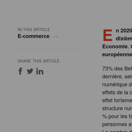
E
IN THIS ARTICLE
n 2020
E-commerce
dixièm
Economie. C
européenne
SHARE THIS ARTICLE
73% des Belg
dernière, se
numérique da
effets de la
effet fortem
structure nu
% pour les f
personnes aya
Le nombre d