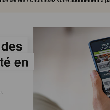
ce cet été ! Choisissez votre abonnement à par
 des
té en
NS