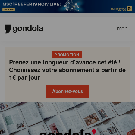
menu
PROMOTION
Prenez une longueur d’avance cet été !
Choisissez votre abonnement à partir de
1€ par jour
Abonnez-vous
Gondola
Gondola
academy
society