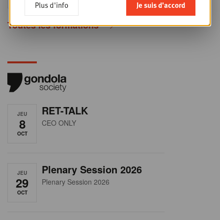
Plus d'info
Je suis d'accord
Toutes les formations
RET-TALK
JEU
8
CEO ONLY
OCT
Plenary Session 2026
JEU
29
Plenary Session 2026
OCT