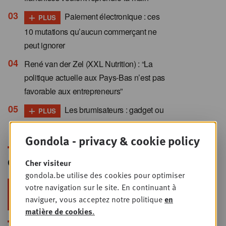
+
Paiement électronique : ces
PLUS
10 mutations qu’aucun commerçant ne
peut ignorer
René van der Zel (XXL Nutrition) : “La
politique actuelle aux Pays-Bas n’est pas
favorable aux entrepreneurs”
+
Les brumisateurs : gadget ou
PLUS
levier de rentabilité ?
Gondola - privacy & cookie policy
Gondola Newsletter
Cher visiteur
gondola.be utilise des cookies pour optimiser
votre navigation sur le site. En continuant à
Restez au top dans le retail & le
naviguer, vous acceptez notre politique
en
foodservice !
matière de cookies
.