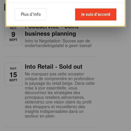
Plus d'info
Je suis d'accord
Foodservice - Joint
MER
9
business planning
SEPT
Intro to Negotiation: Succes aan de
onderhandelingstafel is geen toeval!
Into Retail - Sold out
MAR
15
Ne manquez pas cette occasion
unique de comprendre en profondeur
SEPT
le paysage du retail belge. Dans cette
mise à jour essentielle, vous
découvrirez les stratégies des
principaux retailers alimentaires,
obtiendrez une vision claire du profil
des shoppers et recueillerez des
insights indispensables dans un
secteur en plein