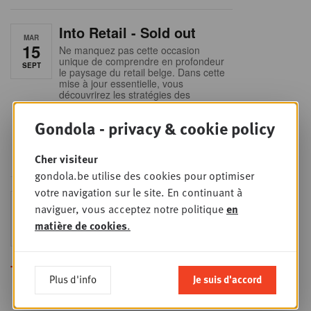
Into Retail - Sold out
MAR
15
Ne manquez pas cette occasion
unique de comprendre en profondeur
SEPT
le paysage du retail belge. Dans cette
mise à jour essentielle, vous
découvrirez les stratégies des
principaux retailers alimentaires,
obtiendrez une vision claire du profil
Gondola - privacy & cookie policy
des shoppers et recueillerez des
insights indispensables dans un
secteur en plein
Cher visiteur
gondola.be utilise des cookies pour optimiser
votre navigation sur le site. En continuant à
Sales & nego Summit
JEU
naviguer, vous acceptez notre politique
en
24
2026
matière de cookies
.
SEPT
Sales & Nego summit 2026
Toutes les formations
Plus d'info
Je suis d'accord