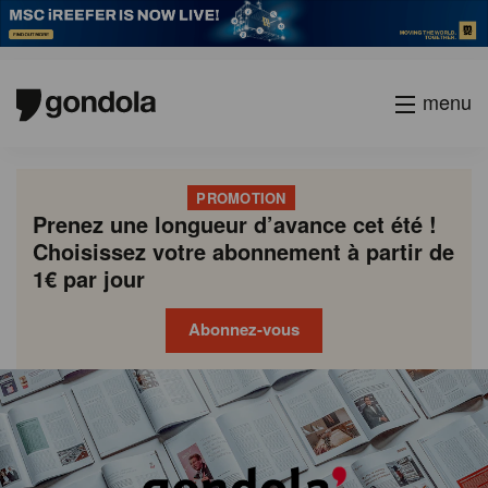
menu
PROMOTION
Prenez une longueur d’avance cet été !
Choisissez votre abonnement à partir de
1€ par jour
Abonnez-vous
Gondola
Gondola
academy
society