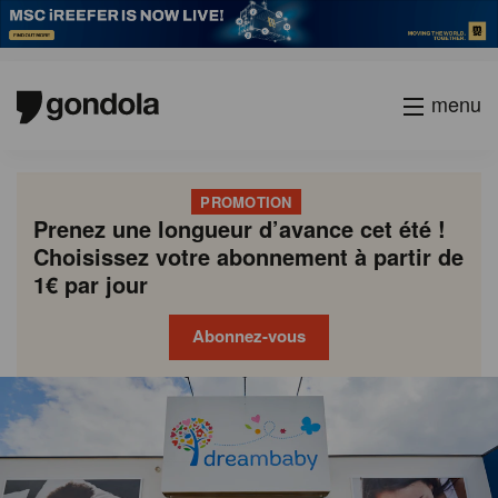
menu
PROMOTION
Prenez une longueur d’avance cet été !
Choisissez votre abonnement à partir de
1€ par jour
Abonnez-vous
Gondola
Gondola
academy
society