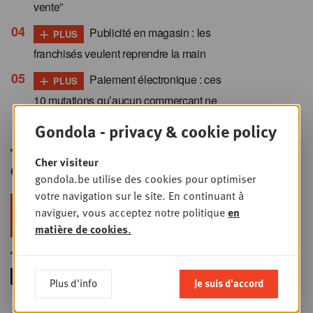
vente”
+
Publicité en magasin : les
PLUS
franchisés veulent reprendre la main
+
Paiement électronique : ces
PLUS
10 mutations qu’aucun commerçant ne
peut ignorer
Gondola - privacy & cookie policy
Cher visiteur
Gondola Newsletter
gondola.be utilise des cookies pour optimiser
votre navigation sur le site. En continuant à
Restez au top dans le retail & le
naviguer, vous acceptez notre politique
en
foodservice !
matière de cookies
.
Plus d'info
Je suis d'accord