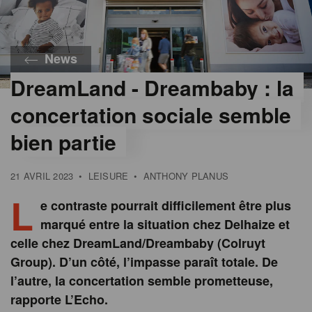
News
DreamLand - Dreambaby : la
©
Colruyt
concertation sociale semble
Group
bien partie
21 AVRIL 2023
•
LEISURE
•
ANTHONY PLANUS
L
e contraste pourrait difficilement être plus
marqué entre la situation chez Delhaize et
celle chez DreamLand/Dreambaby (Colruyt
Group). D’un côté, l’impasse paraît totale. De
l’autre, la concertation semble prometteuse,
rapporte L’Echo.