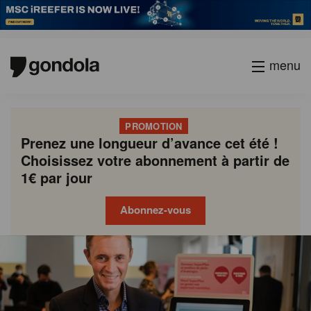
menu
PROMOTION
Prenez une longueur d’avance cet été !
Choisissez votre abonnement à partir de
1€ par jour
Abonnez-vous
Gondola
Gondola
academy
society