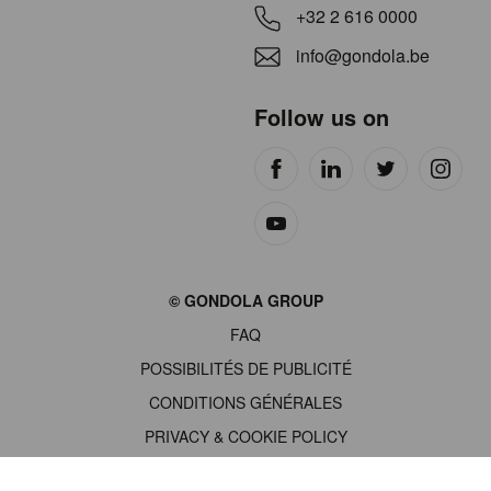
+32 2 616 0000
info@gondola.be
Follow us on
Site
© GONDOLA GROUP
by
FAQ
wieni
POSSIBILITÉS DE PUBLICITÉ
CONDITIONS GÉNÉRALES
PRIVACY & COOKIE POLICY