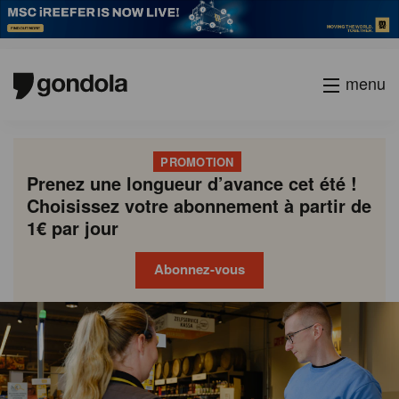
menu
PROMOTION
Prenez une longueur d’avance cet été !
Choisissez votre abonnement à partir de
1€ par jour
Abonnez-vous
Gondola
Gondola
academy
society