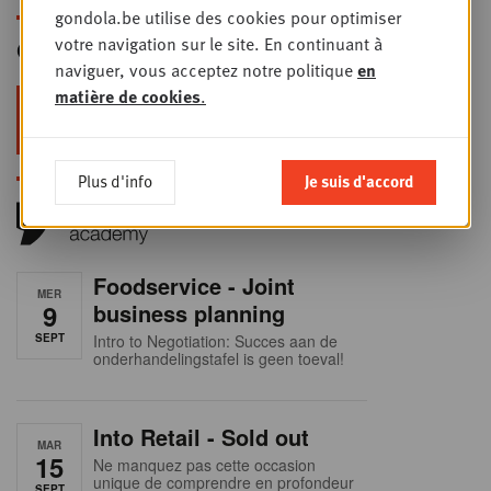
gondola.be utilise des cookies pour optimiser
votre navigation sur le site. En continuant à
Gondola Newsletter
naviguer, vous acceptez notre politique
en
matière de cookies
.
Restez au top dans le retail & le
foodservice !
Plus d'info
Je suis d'accord
Foodservice - Joint
MER
9
business planning
SEPT
Intro to Negotiation: Succes aan de
onderhandelingstafel is geen toeval!
Into Retail - Sold out
MAR
15
Ne manquez pas cette occasion
unique de comprendre en profondeur
SEPT