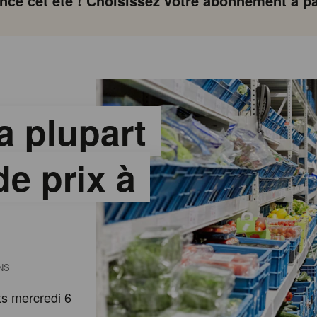
ce cet été ! Choisissez votre abonnement à par
a plupart
e prix à
NS
ts mercredi 6