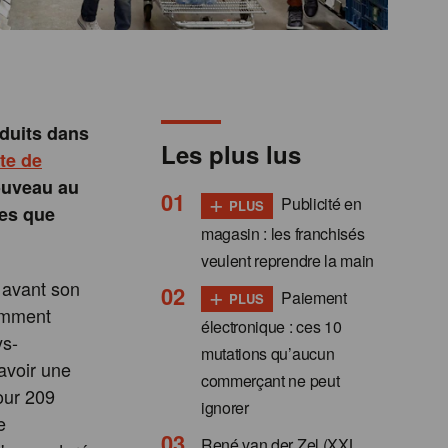
oduits dans
Les plus lus
ite de
nouveau au
+
Publicité en
PLUS
ées que
magasin : les franchisés
veulent reprendre la main
 avant son
+
Paiement
PLUS
comment
électronique : ces 10
ys-
mutations qu’aucun
avoir une
commerçant ne peut
pour 209
ignorer
e
René van der Zel (XXL