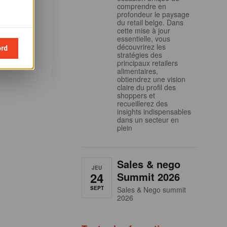
 inscrire
comprendre en
profondeur le paysage
du retail belge. Dans
 et aux
cette mise à jour
essentielle, vous
ondola
découvrirez les
ord
stratégies des
principaux retailers
alimentaires,
obtiendrez une vision
claire du profil des
shoppers et
recueillerez des
insights indispensables
dans un secteur en
plein
Sales & nego
JEU
24
Summit 2026
SEPT
Sales & Nego summit
2026