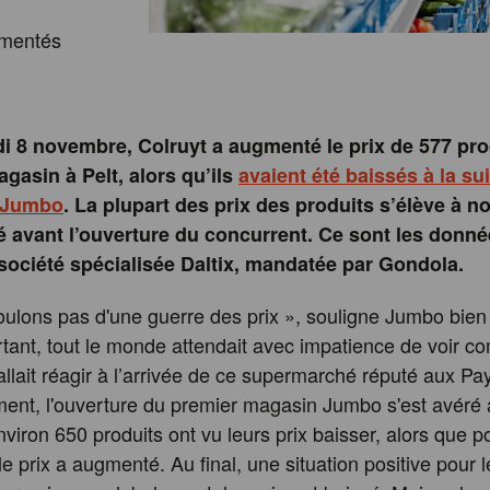
gmentés
i 8 novembre, Colruyt a augmenté le prix de 577 pr
gasin à Pelt, alors qu’ils
avaient été baissés à la su
e Jumbo
. La plupart des prix des produits s’élève à 
é avant l’ouverture du concurrent. Ce sont les donn
 société spécialisée Daltix, mandatée par Gondola.
ulons pas d'une guerre des prix », souligne Jumbo bien
rtant, tout le monde attendait avec impatience de voir 
allait réagir à l’arrivée de ce supermarché réputé aux Pa
ement, l'ouverture du premier magasin Jumbo s'est avéré 
nviron 650 produits ont vu leurs prix baisser, alors que 
le prix a augmenté. Au final, une situation positive pour l