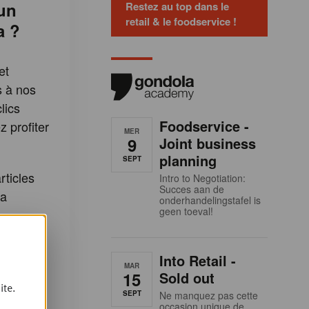
un
Restez au top dans le
retail & le foodservice !
a ?
et
s à nos
lics
Foodservice -
 profiter
MER
9
Joint business
:
planning
SEPT
rticles
Intro to Negotiation:
Succes aan de
la
onderhandelingstafel is
geen toeval!
cles Plus
Into Retail -
etter
MAR
15
Sold out
dola
ite.
SEPT
Ne manquez pas cette
occasion unique de