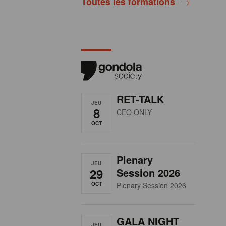
Toutes les formations
RET-TALK
JEU
8
CEO ONLY
OCT
Plenary
JEU
29
Session 2026
OCT
Plenary Session 2026
GALA NIGHT
JEU