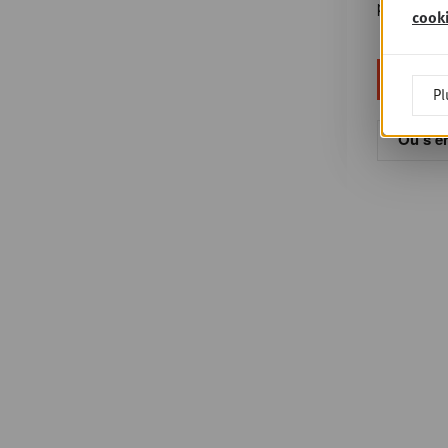
passe?
cook
Pl
Ou s'en