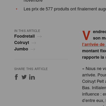
Les prix de 577 produits ont finalement au
V
IN THIS ARTICLE
endred
Foodretail
son ma
Colruyt
l’arrivée d
Jumbo
montant fix
rapporte la
« Nous ne vo
SHARE THIS ARTICLE
arrivée. Pou
Colruyt Pelt 
Bas. Initial
influence : e
d’entre eux, 