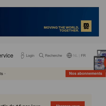
ervice
NL
|
FR
Login
Recherche
Nos abonnements
ts
Abonnez-vous