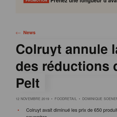
Prenez une longueur d’avan
PROMOTION
Gondola
Gondola
academy
society
News
Colruyt annule l
des réductions d
Pelt
12 NOVEMBRE 2019
•
FOODRETAIL
•
DOMINIQUE SOENE
Colruyt avait diminué les prix de 650 produi
novembre