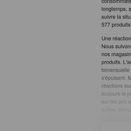
consommateur
longtemps, s
suivre la sit
577 produits
Une réaction
Nous suivons
nos magasins
produits. L'
bimensuelle 
s'épuisent. M
réactions su
toujours le 
sur les prix 
autres doma