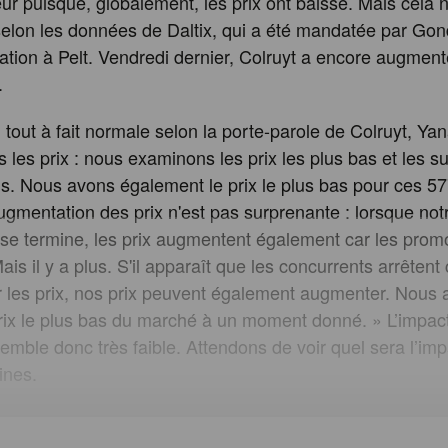
 puisque, globalement, les prix ont baissé. Mais cela n
elon les données de Daltix, qui a été mandatée par Gon
uation à Pelt. Vendredi dernier, Colruyt a encore augment
.
 tout à fait normale selon la porte-parole de Colruyt, Ya
 les prix : nous examinons les prix les plus bas et les s
. Nous avons également le prix le plus bas pour ces 5
augmentation des prix n'est pas surprenante : lorsque no
se termine, les prix augmentent également car les prom
ais il y a plus. S'il apparaît que les concurrents arrêtent
r les prix, nos prix peuvent également augmenter. Nous
prix le plus bas du marché à un moment donné. » L’impa
semble donc très faible. Attendons de voir quel sera l’im
ines.