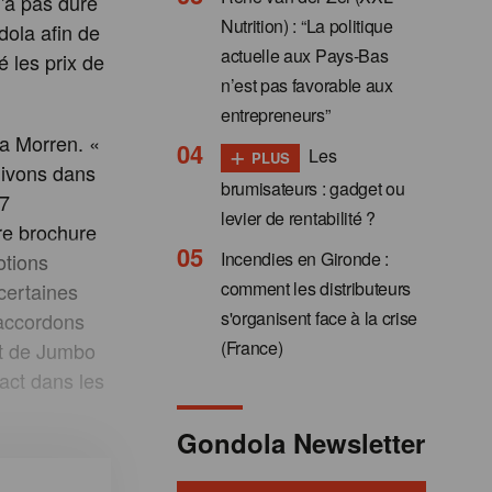
'a pas duré
Nutrition) : “La politique
dola afin de
actuelle aux Pays-Bas
é les prix de
n’est pas favorable aux
entrepreneurs”
na Morren. «
+
Les
PLUS
uivons dans
brumisateurs : gadget ou
77
levier de rentabilité ?
tre brochure
Incendies en Gironde :
otions
comment les distributeurs
 certaines
s'organisent face à la crise
 accordons
(France)
ct de Jumbo
pact dans les
Gondola Newsletter